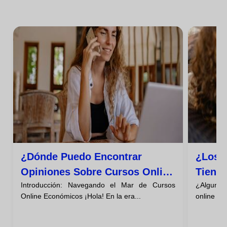
¿dónde Puedo Encontrar
¿los 
Opiniones Sobre Cursos Online
Tiene
Introducción: Navegando el Mar de Cursos
¿Alguna 
Baratos?
Descú
Online Económicos ¡Hola! En la era...
online qu