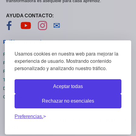
transformadora es asequible para cada aprendiz.
AYUDA CONTACTO:
Visítanos en Facebook
Visítanos en YouTube
Visítanos en Instagram
Contáctanos
✉
Políticas generales
Usamos cookies en nuestra web para mejorar la
Políticas de privacidad
experiencia de usuario. Mostrando contenido
Políticas de cookies
personalizado y analizando nuestro tráfico.
Políticas de reembolsos
Términos y condiciones
Aceptar todas
Darse de baja
Configuración cookies
Rechazar no esenciales
Preferencias.
Todos los derechos reservados Mywebstudies ©
2026