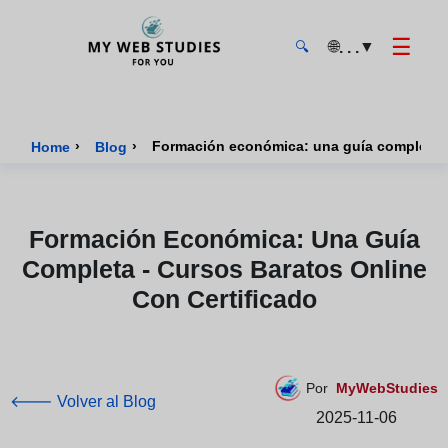
☰
🌐
▼
. . .
🔍
MyWebStudies - Página de inicio
›
›
Home
Blog
Formación Económica: Una Guía
Completa - Cursos Baratos Online
Con Certificado
Por
MyWebStudies
🡐 Volver al Blog
2025-11-06