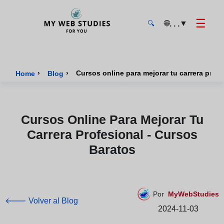
☰
🌐
▼
. . .
🔍
MyWebStudies - Página de inicio
›
›
Home
Blog
Cursos Online Para Mejorar Tu
Carrera Profesional - Cursos
Baratos
Por
MyWebStudies
🡐 Volver al Blog
2024-11-03