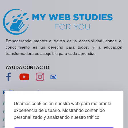
Empoderando mentes a través de la accesibilidad: donde el
conocimiento es un derecho para todos, y la educación
transformadora es asequible para cada aprendiz.
AYUDA CONTACTO:
Visítanos en Facebook
Visítanos en YouTube
Visítanos en Instagram
Contáctanos
✉
Políticas generales
Usamos cookies en nuestra web para mejorar la
Políticas de privacidad
experiencia de usuario. Mostrando contenido
Políticas de cookies
personalizado y analizando nuestro tráfico.
Políticas de reembolsos