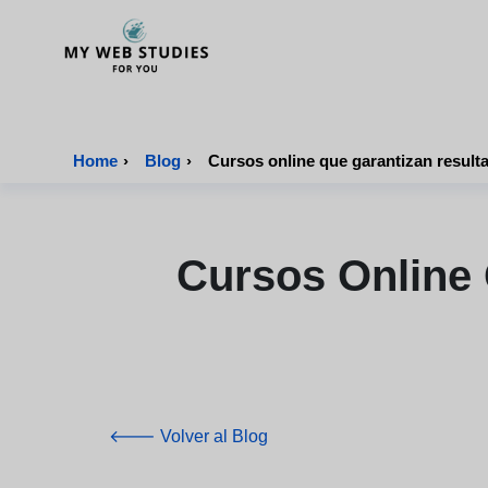
MyWebStudies - Página de inicio
Home
›
Blog
›
Cursos Online 
🡐 Volver al Blog