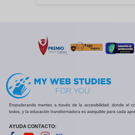
Empoderando mentes a través de la accesibilidad: donde el c
todos, y la educación transformadora es asequible para cada apr
AYUDA CONTACTO:
Visítanos en Facebook
Visítanos en YouTube
Visítanos en Instagram