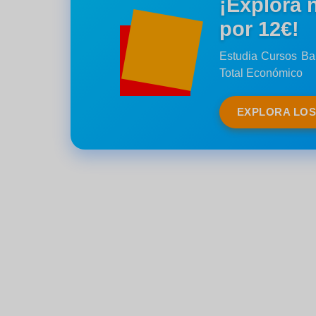
¡Explora 
por 12€!
Estudia Cursos Bar
Total Económico
EXPLORA LO