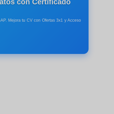
atos con Certificado
y SAP. Mejora tu CV con Ofertas 3x1 y Acceso