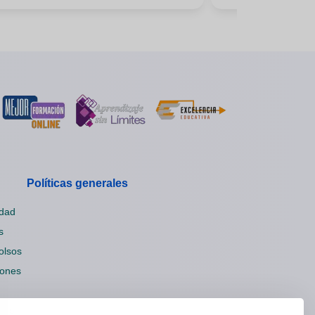
Políticas generales
idad
s
olsos
iones
ies