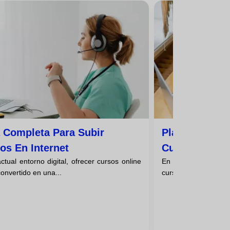
 Completa Para Subir
Plataformas P
os En Internet
Cursos Onlin
ctual entorno digital, ofrecer cursos online
En la era digital a
onvertido en una...
cursos online han rev