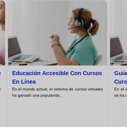
e
Educación Accesible Con Cursos
Guía
En Línea
Curs
e
En el mundo actual, el sistema de cursos virtuales
En el a
ha ganado una popularida...
se ha c