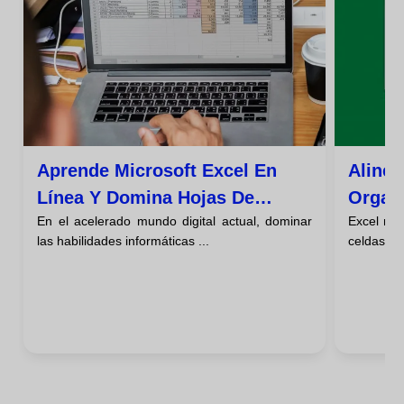
Aprende Microsoft Excel En
Aline
Línea Y Domina Hojas De
Organi
En el acelerado mundo digital actual, dominar
Excel nos
Cálculo Y Fórmulas
Eficie
las habilidades informáticas ...
celdas, a