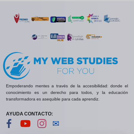
Empoderando mentes a través de la accesibilidad: donde el
conocimiento es un derecho para todos, y la educación
transformadora es asequible para cada aprendiz.
AYUDA CONTACTO:
Visítanos en Facebook
Visítanos en YouTube
Visítanos en Instagram
Contáctanos
✉