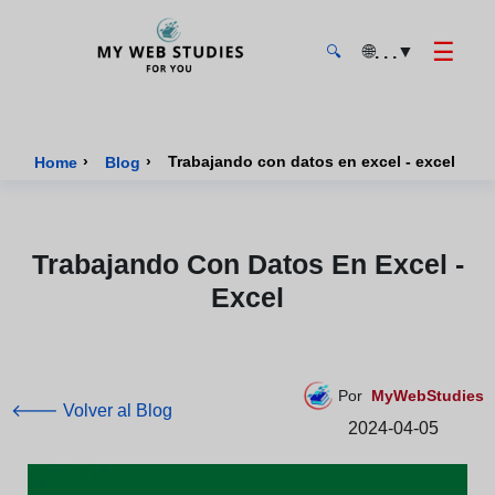
☰
🌐
▼
. . .
🔍
MyWebStudies - Página de inicio
›
›
Trabajando con datos en excel - excel
Home
Blog
Trabajando Con Datos En Excel -
Excel
Por
MyWebStudies
🡐 Volver al Blog
2024-04-05