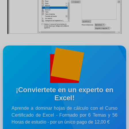
¡Conviertete en un experto en
Excel!
Aprende a dominar hojas de cálculo con el Curso
Certificado de Excel - Formado por 6 Temas y 56
Horas de estudio - por un único pago de 12,00 €