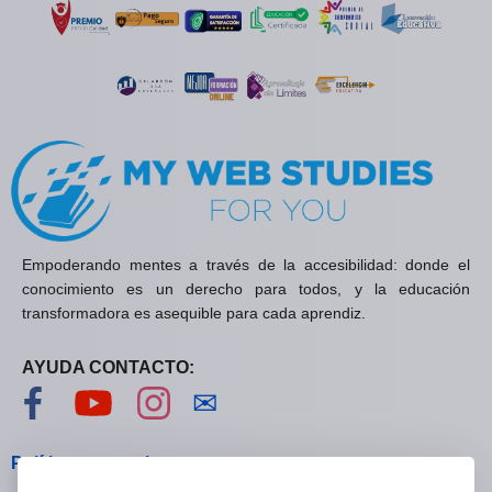
Empoderando mentes a través de la accesibilidad: donde el
conocimiento es un derecho para todos, y la educación
transformadora es asequible para cada aprendiz.
AYUDA CONTACTO:
Visítanos en Facebook
Visítanos en YouTube
Visítanos en Instagram
Contáctanos
✉
Políticas generales