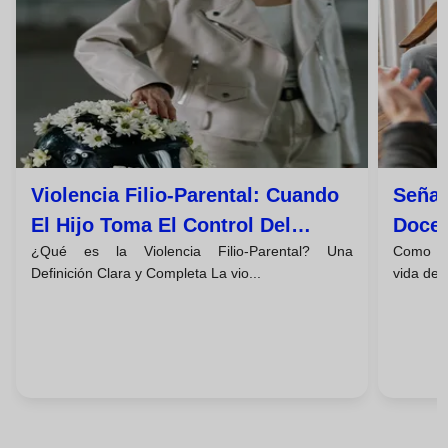
Violencia Filio-Parental: Cuando
Señal
El Hijo Toma El Control Del
Docen
¿Qué es la Violencia Filio-Parental? Una
Como do
Hogar
Maltr
Definición Clara y Completa La vio...
vida de 