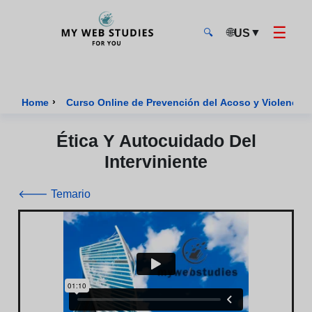
☰
🌐
▼
US
🔍
MyWebStudies - Página de inicio
›
Home
Curso Online de Prevención del Acoso y Violencia
Ética Y Autocuidado Del
Interviniente
🡐 Temario