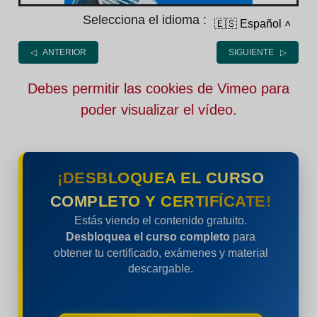
Selecciona el idioma :
🇪🇸 Español
˄
◁ ANTERIOR
SIGUIENTE ▷
Debes permitir las cookies de Vimeo para
poder visualizar el vídeo.
¡DESBLOQUEA EL CURSO
COMPLETO Y CERTIFÍCATE!
Estás viendo el contenido gratuito.
Desbloquea el curso completo
para
obtener tu certificado, exámenes y material
descargable.