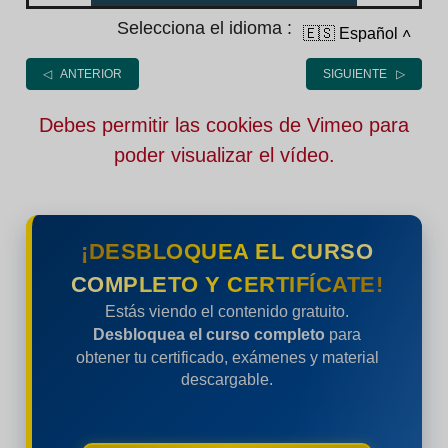
Selecciona el idioma :
🇪🇸 Español
˄
◁ ANTERIOR
SIGUIENTE ▷
Debes permitir las cookies de Vimeo para
poder visualizar el vídeo.
¡DESBLOQUEA EL CURSO
COMPLETO Y CERTIFÍCATE!
Estás viendo el contenido gratuito.
Desbloquea el curso completo
para
obtener tu certificado, exámenes y material
descargable.