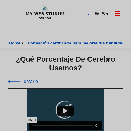
☰
🌐
▼
US
🔍
MyWebStudies - Página de inicio
›
Home
Formación certificada para mejorar tus habilidades 
¿Qué Porcentaje De Cerebro
Usamos?
🡐 Temario