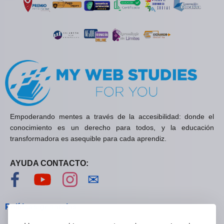
Empoderando mentes a través de la accesibilidad: donde el
conocimiento es un derecho para todos, y la educación
transformadora es asequible para cada aprendiz.
AYUDA CONTACTO:
Visítanos en Facebook
Visítanos en YouTube
Visítanos en Instagram
Contáctanos
✉
Políticas generales