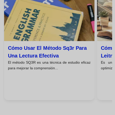
Cómo Usar El Método Sq3r Para
Cómo 
Una Lectura Efectiva
Leitn
El método SQ3R es una técnica de estudio eficaz
Es uno
para mejorar la comprensión...
optimizar