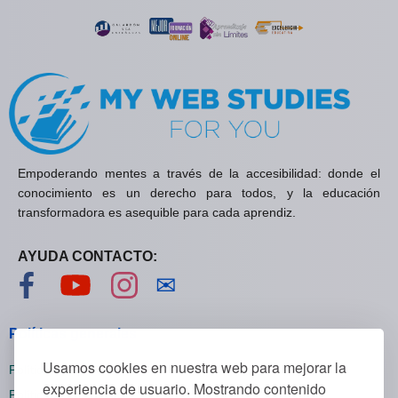
Empoderando mentes a través de la accesibilidad: donde el
conocimiento es un derecho para todos, y la educación
transformadora es asequible para cada aprendiz.
AYUDA CONTACTO:
Visítanos en Facebook
Visítanos en YouTube
Visítanos en Instagram
Contáctanos
✉
Políticas generales
Usamos cookies en nuestra web para mejorar la
Políticas de privacidad
experiencia de usuario. Mostrando contenido
Políticas de cookies