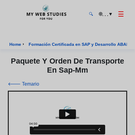
☰
🌐
▼
. . .
🔍
MyWebStudies - Página de inicio
›
›
Home
Formación Certificada en SAP y Desarrollo ABAP
Paquete Y Orden De Transporte
En Sap-Mm
🡐 Temario