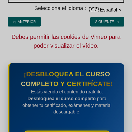
Selecciona el idioma :
🇪🇸 Español
˄
◁ ANTERIOR
SIGUIENTE ▷
Debes permitir las cookies de Vimeo para
poder visualizar el vídeo.
¡DESBLOQUEA EL CURSO
COMPLETO Y CERTIFÍCATE!
Estás viendo el contenido gratuito.
Desbloquea el curso completo
para
obtener tu certificado, exámenes y material
descargable.