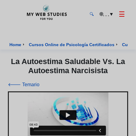
☰
🌐
▼
. . .
🔍
MyWebStudies - Página de inicio
›
›
Home
Cursos Online de Psicología Certificados
Curso 
La Autoestima Saludable Vs. La
Autoestima Narcisista
🡐 Temario