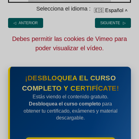
Selecciona el idioma :
🇪🇸 Español
˄
◁ ANTERIOR
SIGUIENTE ▷
Debes permitir las cookies de Vimeo para
poder visualizar el vídeo.
¡DESBLOQUEA EL CURSO
COMPLETO Y CERTIFÍCATE!
Estás viendo el contenido gratuito.
Desbloquea el curso completo
para
obtener tu certificado, exámenes y material
descargable.