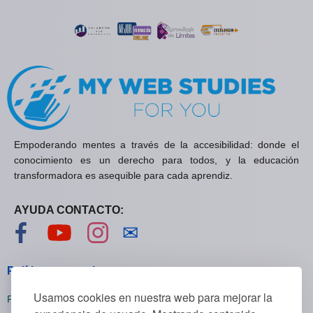
Empoderando mentes a través de la accesibilidad: donde el
conocimiento es un derecho para todos, y la educación
transformadora es asequible para cada aprendiz.
AYUDA CONTACTO:
Visítanos en Facebook
Visítanos en YouTube
Visítanos en Instagram
Contáctanos
✉
Políticas generales
Usamos cookies en nuestra web para mejorar la
Políticas de privacidad