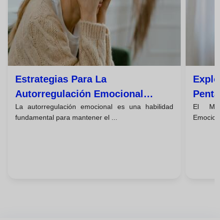
Estrategias Para La
Explo
Autorregulación Emocional
Penta
La autorregulación emocional es una habilidad
El Mod
Eficaz
Emoc
fundamental para mantener el ...
Emociona