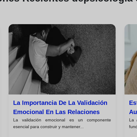
La Importancia De La Validación
Es
Emocional En Las Relaciones
Au
La validación emocional es un componente
La 
Ef
esencial para construir y mantener...
fund