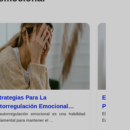
trategias Para La
Explorand
torregulación Emocional
Pentagon
autorregulación emocional es una habilidad
El Modelo 
icaz
Emociona
amental para mantener el ...
Emocionales es