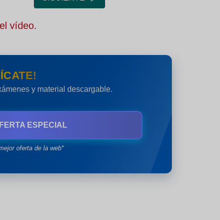
el vídeo.
ÍCATE!
exámenes y material descargable.
FERTA ESPECIAL
mejor oferta de la web*