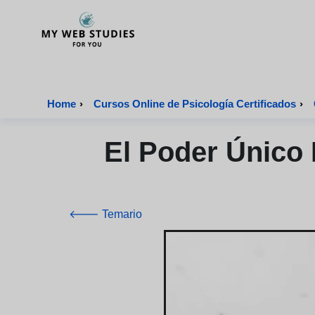
MyWebStudies - Página de inicio
Home
›
Cursos Online de Psicología Certificados
›
El Poder Único
🡐 Temario