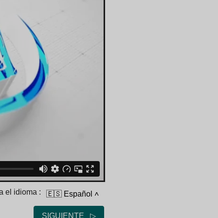
 el idioma :
🇪🇸 Español
˄
SIGUIENTE ▷