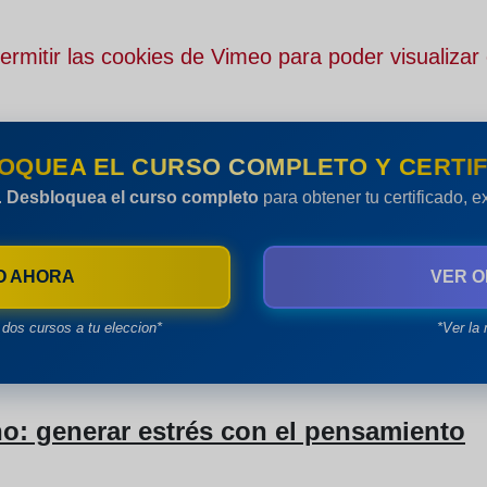
rmitir las cookies de Vimeo para poder visualizar 
OQUEA EL CURSO COMPLETO Y CERTIF
.
Desbloquea el curso completo
para obtener tu certificado, 
O AHORA
VER O
dos cursos a tu eleccion*
*Ver la 
o: generar estrés con el pensamiento