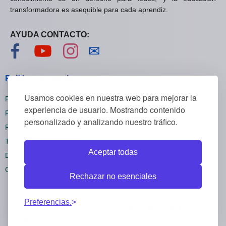
transformadora es asequible para cada aprendiz.
AYUDA CONTACTO:
Visítanos en Facebook
Visítanos en YouTube
Visítanos en Instagram
Contáctanos
✉
Políticas generales
Usamos cookies en nuestra web para mejorar la
Políticas de privacidad
experiencia de usuario. Mostrando contenido
Políticas de cookies
personalizado y analizando nuestro tráfico.
Políticas de reembolsos
Términos y condiciones
Aceptar todas
Darse de baja
Configuración cookies
Rechazar no esenciales
Preferencias.
Todos los derechos reservados Mywebstudies ©
2026