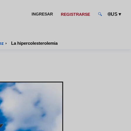
🌐
▼
INGRESAR
US
REGISTRARSE
🔍
ez
›
La hipercolesterolemia