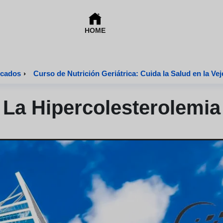
HOME
n y Dietética Certificados
›
Curso de Nutrición Geriátrica: Cuida la Salud en la Vej
La Hipercolesterolemia