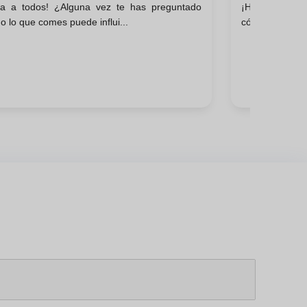
la a todos! ¿Alguna vez te has preguntado
¡Hola a todos
Osteoporo
 lo que comes puede influi...
cómo la comid
Edad?