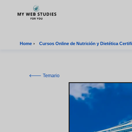
MyWebStudies - Página de inicio
Home
›
Cursos Online de Nutrició
🡐 Temario