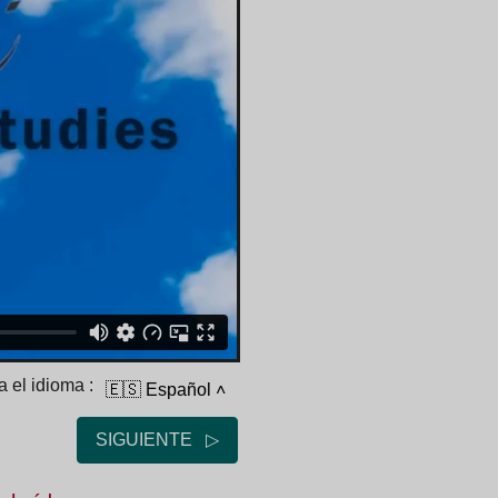
 el idioma :
🇪🇸 Español
˄
SIGUIENTE ▷