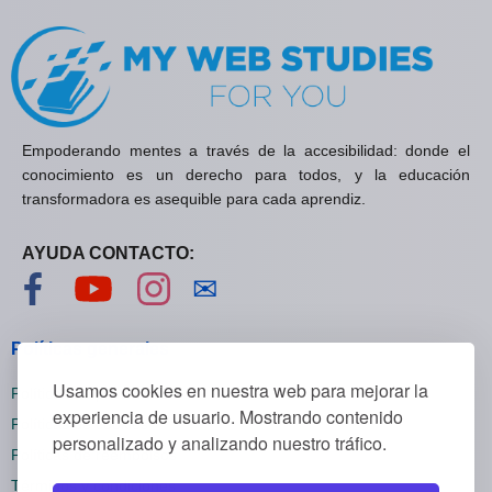
Empoderando mentes a través de la accesibilidad: donde el
conocimiento es un derecho para todos, y la educación
transformadora es asequible para cada aprendiz.
AYUDA CONTACTO:
Visítanos en Facebook
Visítanos en YouTube
Visítanos en Instagram
Contáctanos
✉
Políticas generales
Usamos cookies en nuestra web para mejorar la
Políticas de privacidad
experiencia de usuario. Mostrando contenido
Políticas de cookies
personalizado y analizando nuestro tráfico.
Políticas de reembolsos
Términos y condiciones