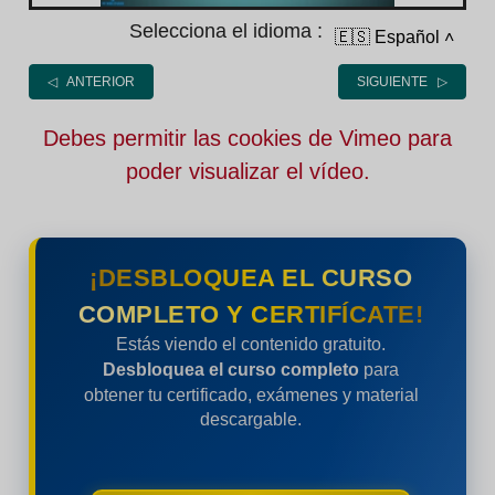
Selecciona el idioma :
🇪🇸 Español
˄
◁ ANTERIOR
SIGUIENTE ▷
Debes permitir las cookies de Vimeo para
poder visualizar el vídeo.
¡DESBLOQUEA EL CURSO
COMPLETO Y CERTIFÍCATE!
Estás viendo el contenido gratuito.
Desbloquea el curso completo
para
obtener tu certificado, exámenes y material
descargable.