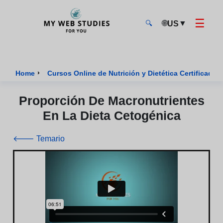
☰
🌐
▼
US
🔍
MyWebStudies - Página de inicio
›
Home
Cursos Online de Nutrición y Dietética Certificados
Proporción De Macronutrientes
En La Dieta Cetogénica
🡐 Temario