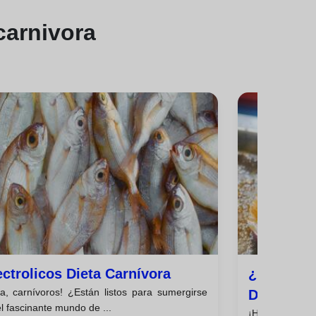
carnivora
ectrolicos Dieta Carnívora
¿necesito
la, carnívoros! ¿Están listos para sumergirse
Dieta Car
l fascinante mundo de ...
¡Hola, carnívo