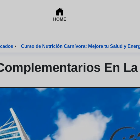
HOME
n y Dietética Certificados
›
Curso de Nutrición Carnívora: Mejora tu Salud y Energ
Complementarios En La 