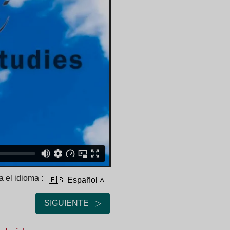
 el idioma :
🇪🇸 Español
˄
SIGUIENTE ▷