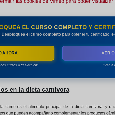
rmitir las cookies de Vimeo para poder visualizar 
OQUEA EL CURSO COMPLETO Y CERTIF
.
Desbloquea el curso completo
para obtener tu certificado, 
O AHORA
VER O
dos cursos a tu eleccion*
*Ver la 
s en la dieta carnivora
la carne es el alimento principal de la dieta carnívora, y 
ntos que pueden acompañar o complementar los productos cárni