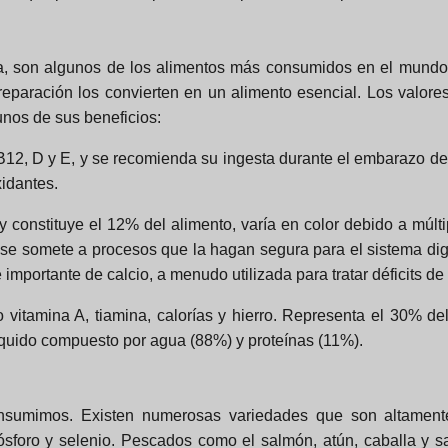
a, son algunos de los alimentos más consumidos en el mundo,
preparación los convierten en un alimento esencial. Los valore
unos de sus beneficios:
 B12, D y E, y se recomienda su ingesta durante el embarazo deb
xidantes.
constituye el 12% del alimento, varía en color debido a múltip
 se somete a procesos que la hagan segura para el sistema dige
importante de calcio, a menudo utilizada para tratar déficits de
 vitamina A, tiamina, calorías y hierro. Representa el 30% d
líquido compuesto por agua (88%) y proteínas (11%).
sumimos. Existen numerosas variedades que son altamente 
fósforo y selenio. Pescados como el salmón, atún, caballa y s