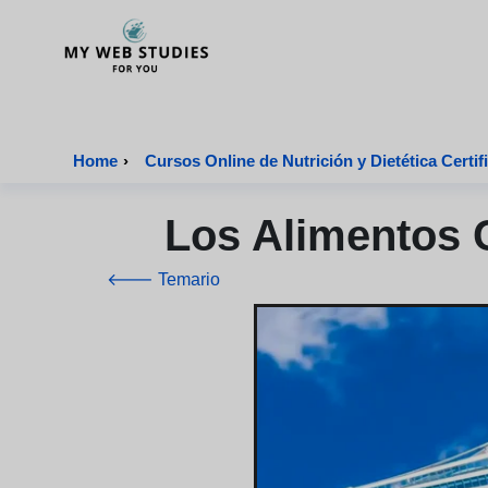
MyWebStudies - Página de inicio
Home
›
Cursos Online de Nutrició
Los Alimentos 
🡐 Temario