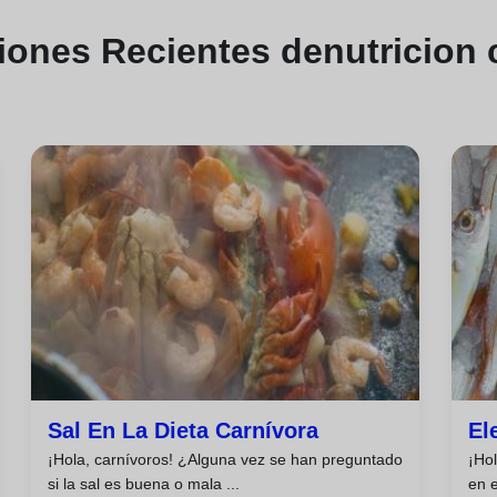
ciones
Recientes de
nutricion 
Sal En La Dieta Carnívora
El
¡Hola, carnívoros! ¿Alguna vez se han preguntado
¡Ho
si la sal es buena o mala ...
en e