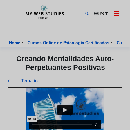
☰
🌐
▼
US
🔍
MyWebStudies - Página de inicio
›
›
Home
Cursos Online de Psicología Certificados
Curso 
Creando Mentalidades Auto-
Perpetuantes Positivas
🡐 Temario