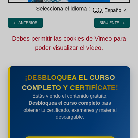
Selecciona el idioma :
🇪🇸 Español
˄
◁ ANTERIOR
SIGUIENTE ▷
Debes permitir las cookies de Vimeo para
poder visualizar el vídeo.
¡DESBLOQUEA EL CURSO
COMPLETO Y CERTIFÍCATE!
Estás viendo el contenido gratuito.
Desbloquea el curso completo
para
obtener tu certificado, exámenes y material
descargable.