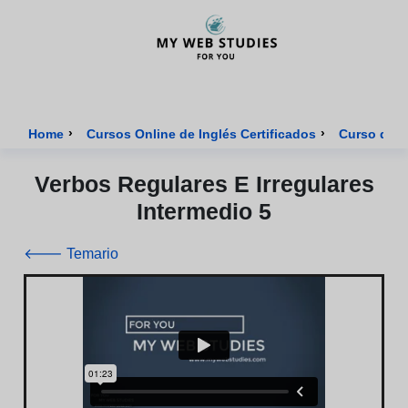
MyWebStudies - Página de inicio
›
›
Home
Cursos Online de Inglés Certificados
Curso de I
Verbos Regulares E Irregulares
Intermedio 5
🡐 Temario