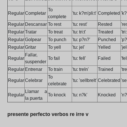
To
Regular
Completar
'tu: k?m'pli:t'
Completed
'k?
complete
Regular
Descansar
To rest
'tu: rest'
Rested
're
Regular
Tratar
To treat
'tu: tri:t'
Treated
'tri
Regular
Golpear
To punch
'tu: p?n?'
Punched
'p
Regular
Gritar
To yell
'tu: jel'
Yelled
'je
Fallar,
Regular
To fail
'tu: feIl'
Failed
'feI
suspender
Regular
Entrenar
To train
'tu: treIn'
Trained
'tr
To
Regular
Celebrar
'tu: 'selIbreIt'
Celebrated
'se
celebrate
Llamar a
Regular
To knock
'tu: n?k'
Knocked
'n?
la puerta
presente perfecto verbos re irre v