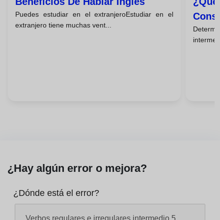
Beneficios De Hablar Inglés
¿qué 
Puedes estudiar en el extranjeroEstudiar en el
Consi
extranjero tiene muchas vent...
Determi
intermed
¿Hay algún error o mejora?
¿Dónde está el error?