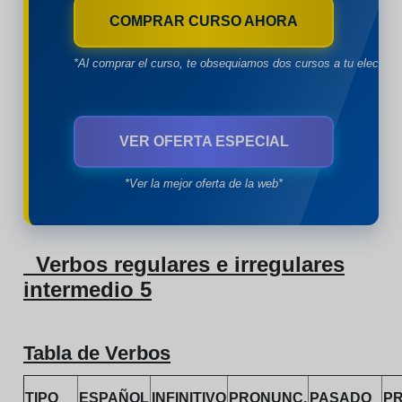
COMPRAR CURSO AHORA
*Al comprar el curso, te obsequiamos dos cursos a tu eleccion
VER OFERTA ESPECIAL
*Ver la mejor oferta de la web*
Verbos regulares e irregulares
intermedio 5
Tabla de Verbos
TIPO
ESPAÑOL
INFINITIVO
PRONUNC.
PASADO
P