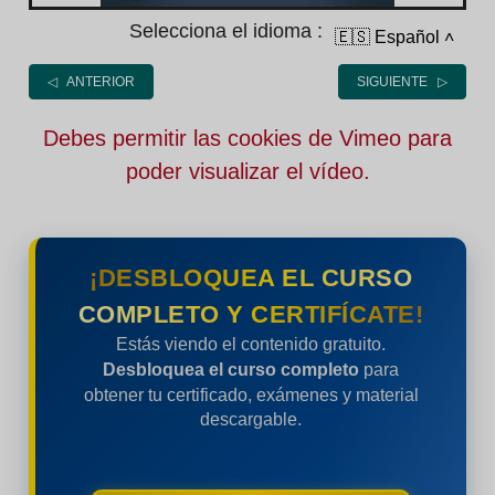
Selecciona el idioma :
🇪🇸 Español
˄
◁ ANTERIOR
SIGUIENTE ▷
Debes permitir las cookies de Vimeo para
poder visualizar el vídeo.
¡DESBLOQUEA EL CURSO
COMPLETO Y CERTIFÍCATE!
Estás viendo el contenido gratuito.
Desbloquea el curso completo
para
obtener tu certificado, exámenes y material
descargable.