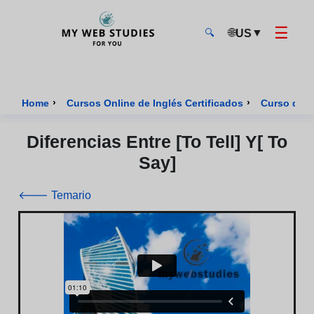
☰
🌐
▼
US
🔍
MyWebStudies - Página de inicio
›
›
Home
Cursos Online de Inglés Certificados
Curso de I
Diferencias Entre [to Tell] Y[ To
Say]
🡐 Temario