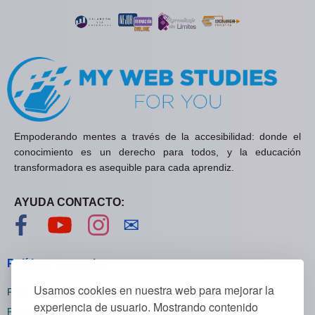
Empoderando mentes a través de la accesibilidad: donde el
conocimiento es un derecho para todos, y la educación
transformadora es asequible para cada aprendiz.
AYUDA CONTACTO:
Visítanos en Facebook
Visítanos en YouTube
Visítanos en Instagram
Contáctanos
✉
Políticas generales
Usamos cookies en nuestra web para mejorar la
Políticas de privacidad
experiencia de usuario. Mostrando contenido
Políticas de cookies