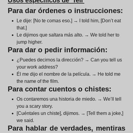
Usos específicos de 'Tell'
Para dar órdenes o instrucciones:
Le dije: [No te comas eso.] → I told him, [Don’t eat
that.]
Le dijimos que saltara más alto. → We told her to
jump higher.
Para dar o pedir información:
¿Puedes decirnos la dirección? → Can you tell us
your work address?
Él me dijo el nombre de la película. → He told me
the name of the film.
Para contar cuentos o chistes:
Os contaremos una historia de miedo. → We’ll tell
you a scary story.
[Cuéntales un chiste], dijimos. → [Tell them a joke,]
we said.
Para hablar de verdades, mentiras