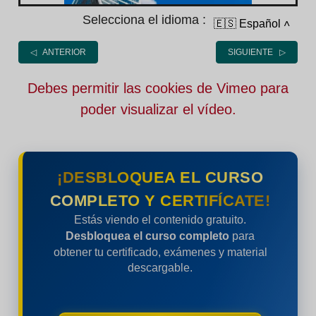
Selecciona el idioma :
🇪🇸 Español
˄
◁ ANTERIOR
SIGUIENTE ▷
Debes permitir las cookies de Vimeo para
poder visualizar el vídeo.
¡DESBLOQUEA EL CURSO
COMPLETO Y CERTIFÍCATE!
Estás viendo el contenido gratuito.
Desbloquea el curso completo
para
obtener tu certificado, exámenes y material
descargable.