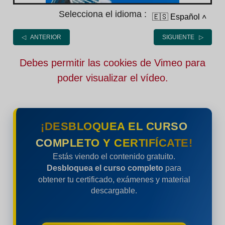
Selecciona el idioma :
🇪🇸 Español
˄
◁ ANTERIOR
SIGUIENTE ▷
Debes permitir las cookies de Vimeo para
poder visualizar el vídeo.
¡DESBLOQUEA EL CURSO
COMPLETO Y CERTIFÍCATE!
Estás viendo el contenido gratuito.
Desbloquea el curso completo
para
obtener tu certificado, exámenes y material
descargable.