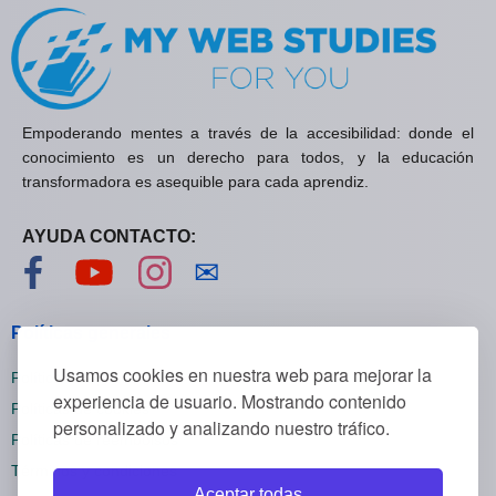
Empoderando mentes a través de la accesibilidad: donde el
conocimiento es un derecho para todos, y la educación
transformadora es asequible para cada aprendiz.
AYUDA CONTACTO:
Visítanos en Facebook
Visítanos en YouTube
Visítanos en Instagram
Contáctanos
✉
Políticas generales
Usamos cookies en nuestra web para mejorar la
Políticas de privacidad
experiencia de usuario. Mostrando contenido
Políticas de cookies
personalizado y analizando nuestro tráfico.
Políticas de reembolsos
Términos y condiciones
Aceptar todas