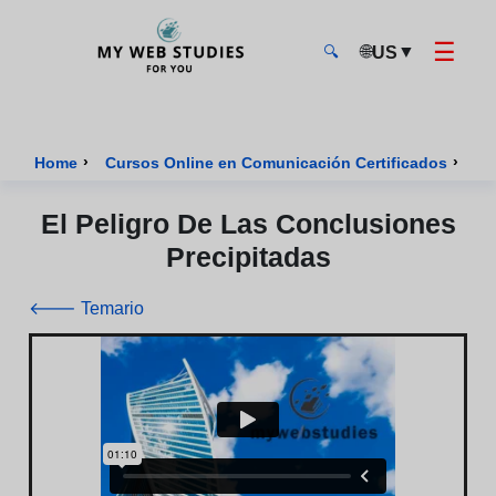
☰
🌐
▼
US
🔍
MyWebStudies - Página de inicio
›
›
Home
Cursos Online en Comunicación Certificados
Cu
El Peligro De Las Conclusiones
Precipitadas
🡐 Temario