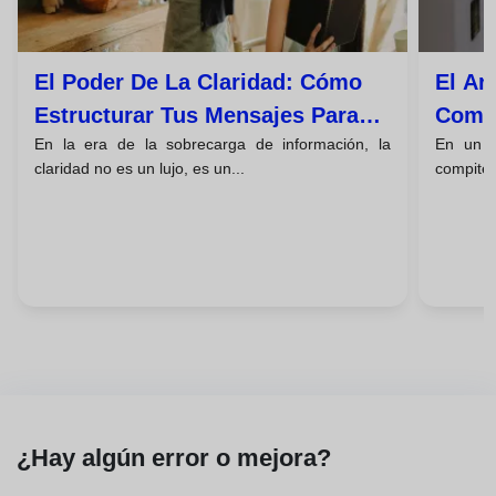
El Poder De La Claridad: Cómo
El Ar
Estructurar Tus Mensajes Para
Comun
En la era de la sobrecarga de información, la
En un m
Persuadir E Inspirar Acción
Escuc
claridad no es un lujo, es un...
compiten
¿Hay algún error o mejora?