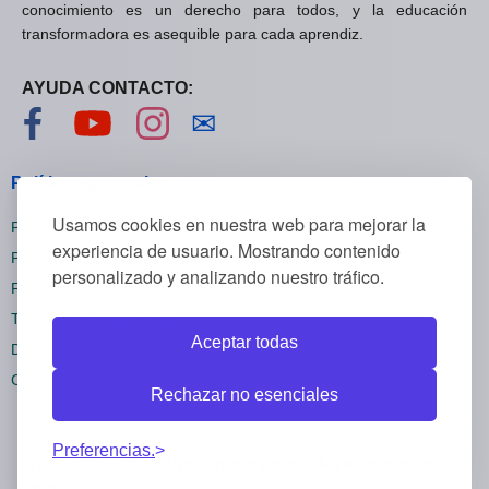
conocimiento es un derecho para todos, y la educación
transformadora es asequible para cada aprendiz.
AYUDA CONTACTO:
Visítanos en Facebook
Visítanos en YouTube
Visítanos en Instagram
Contáctanos
✉
Políticas generales
Usamos cookies en nuestra web para mejorar la
Políticas de privacidad
experiencia de usuario. Mostrando contenido
Políticas de cookies
personalizado y analizando nuestro tráfico.
Políticas de reembolsos
Términos y condiciones
Aceptar todas
Darse de baja
Configuración cookies
Rechazar no esenciales
Preferencias.
Todos los derechos reservados Mywebstudies ©