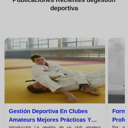
deportiva
Gestión Deportiva En Clubes
Forma
Amateurs Mejores Prácticas Y
Profe
Introducción La gestión de un club amateur
Por qué