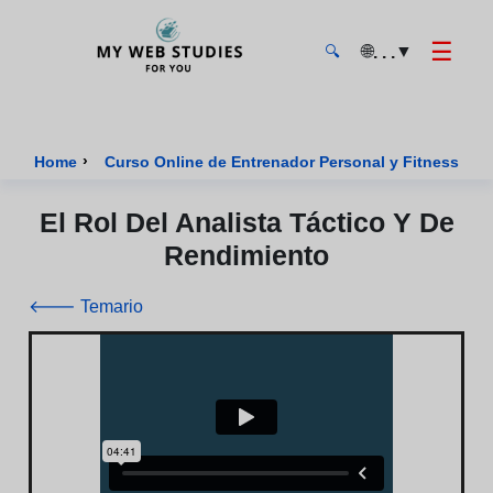
☰
🌐
▼
. . .
🔍
MyWebStudies - Página de inicio
›
›
Home
Curso Online de Entrenador Personal y Fitness
El Rol Del Analista Táctico Y De
Rendimiento
🡐 Temario