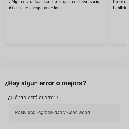
¿Alguna vez has sentido que una conversación
En el co
Oportunidad
Const
difícil se te escapaba de las ...
habilida
¿Hay algún error o mejora?
¿Dónde está el error?