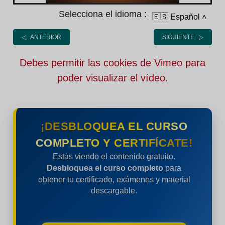
Selecciona el idioma :
🇪🇸 Español
˄
◁ ANTERIOR
SIGUIENTE ▷
Debes permitir las cookies de Vimeo para
poder visualizar el vídeo.
¡DESBLOQUEA EL CURSO
COMPLETO Y CERTIFÍCATE!
Estás viendo el contenido gratuito.
Desbloquea el curso completo
para
obtener tu certificado, exámenes y material
descargable.