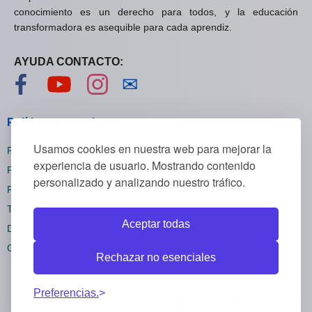
conocimiento es un derecho para todos, y la educación
transformadora es asequible para cada aprendiz.
AYUDA CONTACTO:
Visítanos en Facebook
Visítanos en YouTube
Visítanos en Instagram
Contáctanos
✉
Políticas generales
Usamos cookies en nuestra web para mejorar la
Políticas de privacidad
experiencia de usuario. Mostrando contenido
Políticas de cookies
personalizado y analizando nuestro tráfico.
Políticas de reembolsos
Términos y condiciones
Aceptar todas
Darse de baja
Configuración cookies
Rechazar no esenciales
Preferencias.
Todos los derechos reservados Mywebstudies ©