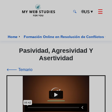
☰
🌐
▼
US
🔍
MyWebStudies - Página de inicio
›
Home
Formación Online en Resolución de Conflictos Cert
Pasividad, Agresividad Y
Asertividad
🡐 Temario