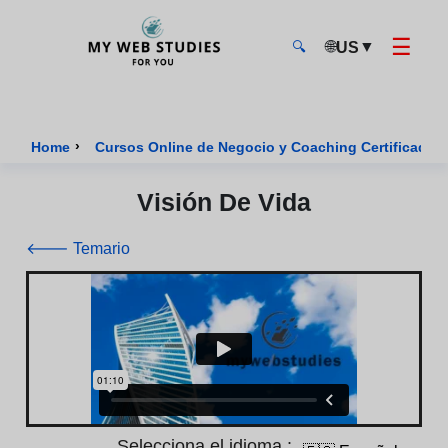
☰
🌐
▼
US
🔍
MyWebStudies - Página de inicio
›
Home
Cursos Online de Negocio y Coaching Certificados
Visión De Vida
🡐 Temario
Selecciona el idioma :