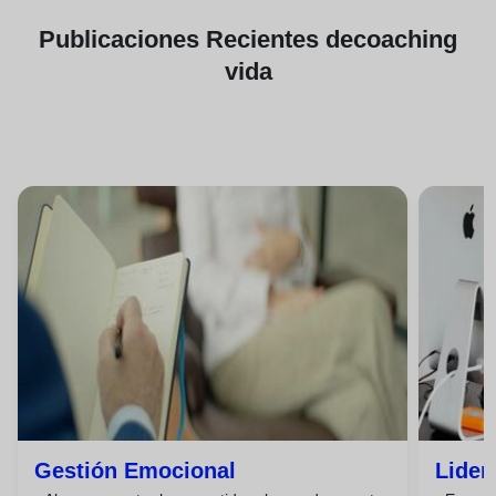
Publicaciones
Recientes de
coaching
vida
Gestión Emocional
Lider