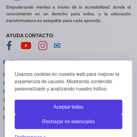
Empoderando mentes a través de la accesibilidad: donde el
conocimiento es un derecho para todos, y la educación
transformadora es asequible para cada aprendiz.
AYUDA CONTACTO:
Visítanos en Facebook
Visítanos en YouTube
Visítanos en Instagram
Contáctanos
✉
Políticas generales
Usamos cookies en nuestra web para mejorar la
Políticas de privacidad
experiencia de usuario. Mostrando contenido
Políticas de cookies
personalizado y analizando nuestro tráfico.
Políticas de reembolsos
Términos y condiciones
Aceptar todas
Darse de baja
Configuración cookies
Rechazar no esenciales