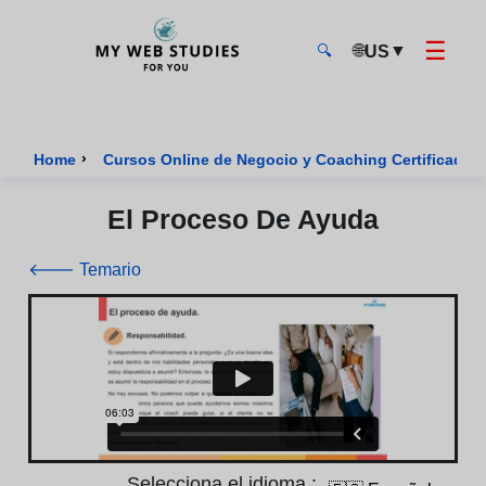
☰
🌐
▼
US
🔍
MyWebStudies - Página de inicio
›
Home
Cursos Online de Negocio y Coaching Certificados
El Proceso De Ayuda
🡐 Temario
Selecciona el idioma :