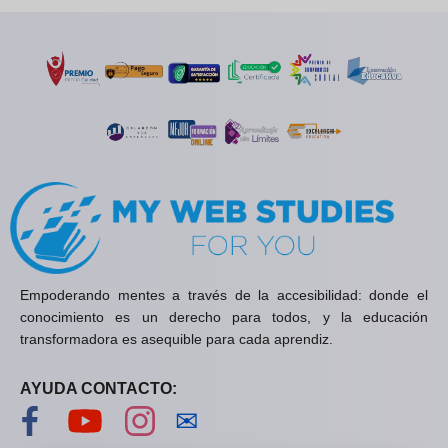
Empoderando mentes a través de la accesibilidad: donde el
conocimiento es un derecho para todos, y la educación
transformadora es asequible para cada aprendiz.
AYUDA CONTACTO:
Visítanos en Facebook
Visítanos en YouTube
Visítanos en Instagram
Contáctanos
✉