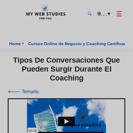
☰
🌐
▼
. . .
🔍
MyWebStudies - Página de inicio
›
Home
Cursos Online de Negocio y Coaching Certificados
Tipos De Conversaciones Que
Pueden Surgir Durante El
Coaching
🡐 Temario