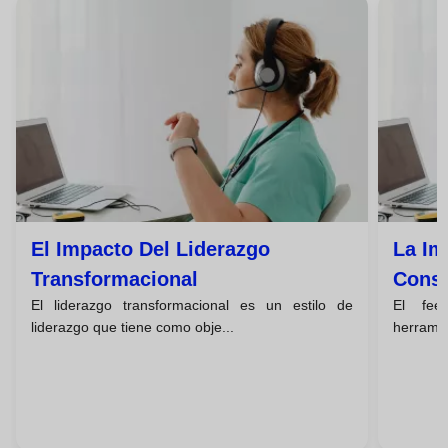
El Impacto Del Liderazgo
La Im
Transformacional
Const
El liderazgo transformacional es un estilo de
El fee
liderazgo que tiene como obje...
herramie