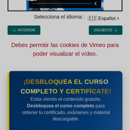
Selecciona el idioma :
🇪🇸 Español
˄
◁ ANTERIOR
SIGUIENTE ▷
Debes permitir las cookies de Vimeo para
poder visualizar el vídeo.
¡DESBLOQUEA EL CURSO
COMPLETO Y CERTIFÍCATE!
Estás viendo el contenido gratuito.
Desbloquea el curso completo
para
obtener tu certificado, exámenes y material
descargable.