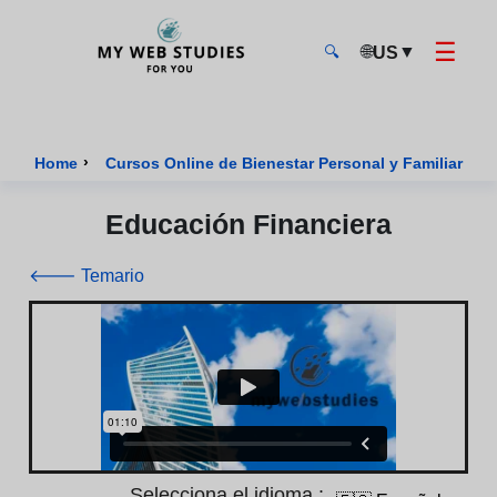
☰
🌐
▼
US
🔍
MyWebStudies - Página de inicio
›
Home
Cursos Online de Bienestar Personal y Familiar Cer
Educación Financiera
🡐 Temario
Selecciona el idioma :