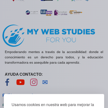
Empoderando mentes a través de la accesibilidad: donde el
conocimiento es un derecho para todos, y la educación
transformadora es asequible para cada aprendiz.
AYUDA CONTACTO:
Visítanos en Facebook
Visítanos en YouTube
Visítanos en Instagram
Contáctanos
✉
Políticas generales
Usamos cookies en nuestra web para mejorar la
Políticas de privacidad