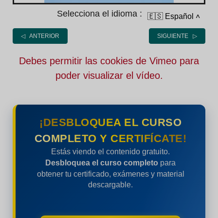
Selecciona el idioma :
🇪🇸 Español
˄
◁ ANTERIOR
SIGUIENTE ▷
Debes permitir las cookies de Vimeo para
poder visualizar el vídeo.
¡DESBLOQUEA EL CURSO
COMPLETO Y CERTIFÍCATE!
Estás viendo el contenido gratuito.
Desbloquea el curso completo
para
obtener tu certificado, exámenes y material
descargable.