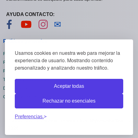
AYUDA CONTACTO:
Visítanos en Facebook
Visítanos en YouTube
Visítanos en Instagram
Contáctanos
✉
Políticas generales
Usamos cookies en nuestra web para mejorar la
Políticas de privacidad
experiencia de usuario. Mostrando contenido
Políticas de cookies
personalizado y analizando nuestro tráfico.
Políticas de reembolsos
Términos y condiciones
Aceptar todas
Darse de baja
Configuración cookies
Rechazar no esenciales
Preferencias.
Todos los derechos reservados Mywebstudies ©
2026