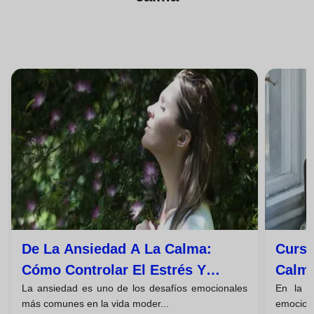
De La Ansiedad A La Calma:
Curso
Cómo Controlar El Estrés Y
Calma
La ansiedad es uno de los desafíos emocionales
En la a
Recuperar Tu Bienestar
Estré
más comunes en la vida moder...
emocione