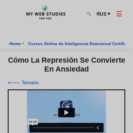
☰
🌐
▼
US
🔍
MyWebStudies - Página de inicio
›
Home
Cursos Online de Inteligencia Emocional Certificad
Cómo La Represión Se Convierte
En Ansiedad
🡐 Temario