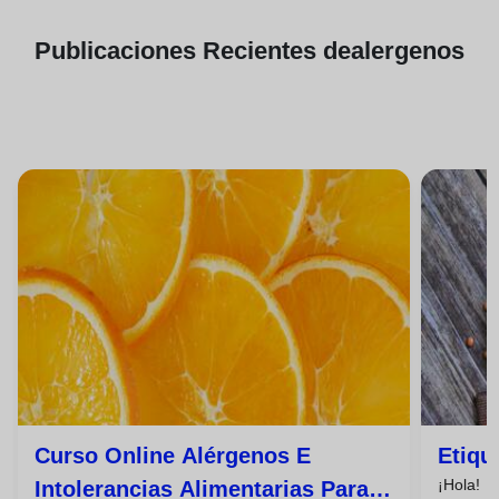
Publicaciones
Recientes de
alergenos
Curso Online Alérgenos E
Etiqu
¡Hola!
Intolerancias Alimentarias Para