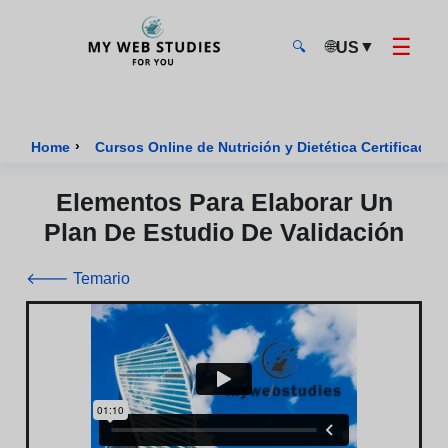
☰
🌐
▼
US
🔍
MyWebStudies - Página de inicio
›
Home
Cursos Online de Nutrición y Dietética Certificados
Elementos Para Elaborar Un
Plan De Estudio De Validación
🡐 Temario