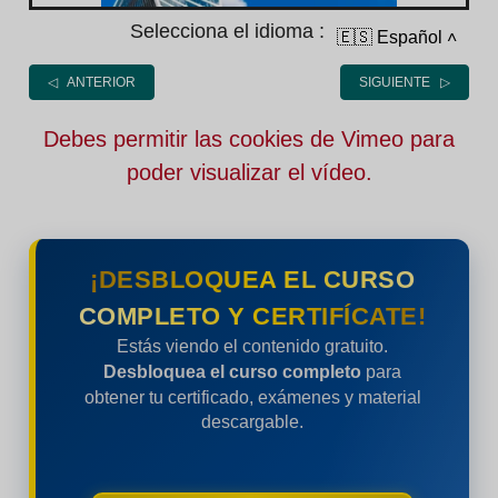
Selecciona el idioma :
🇪🇸 Español
˄
◁ ANTERIOR
SIGUIENTE ▷
Debes permitir las cookies de Vimeo para
poder visualizar el vídeo.
¡DESBLOQUEA EL CURSO
COMPLETO Y CERTIFÍCATE!
Estás viendo el contenido gratuito.
Desbloquea el curso completo
para
obtener tu certificado, exámenes y material
descargable.