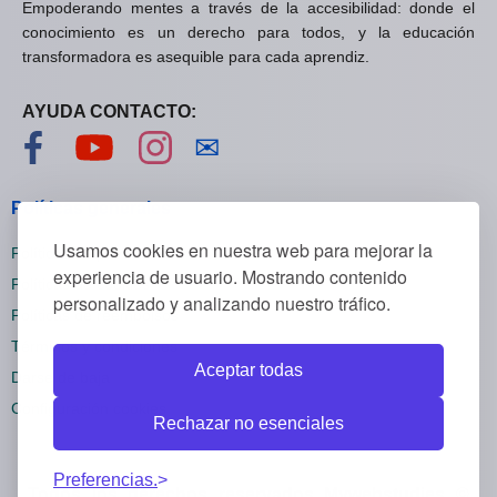
Empoderando mentes a través de la accesibilidad: donde el
conocimiento es un derecho para todos, y la educación
transformadora es asequible para cada aprendiz.
AYUDA CONTACTO:
Visítanos en Facebook
Visítanos en YouTube
Visítanos en Instagram
Contáctanos
✉
Políticas generales
Usamos cookies en nuestra web para mejorar la
Políticas de privacidad
experiencia de usuario. Mostrando contenido
Políticas de cookies
personalizado y analizando nuestro tráfico.
Políticas de reembolsos
Términos y condiciones
Aceptar todas
Darse de baja
Configuración cookies
Rechazar no esenciales
Preferencias.
Todos los derechos reservados Mywebstudies ©