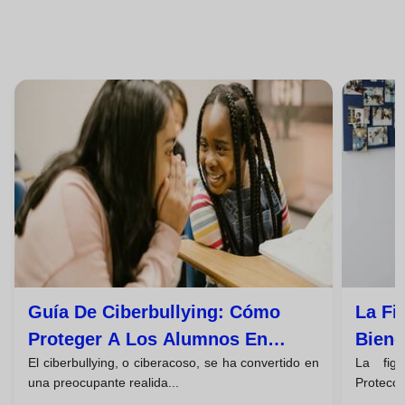
Guía De Ciberbullying: Cómo
La Fi
Proteger A Los Alumnos En
Biene
El ciberbullying, o ciberacoso, se ha convertido en
La fig
Redes Sociales
Funci
una preocupante realida...
Protecci