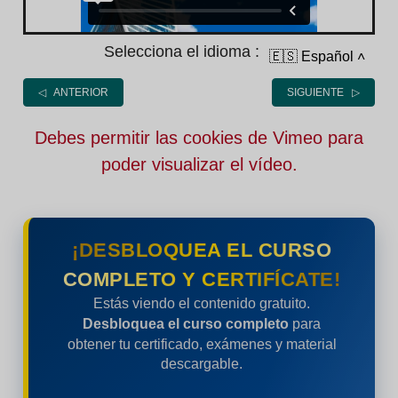
Selecciona el idioma :
🇪🇸 Español
˄
◁ ANTERIOR
SIGUIENTE ▷
Debes permitir las cookies de Vimeo para
poder visualizar el vídeo.
¡DESBLOQUEA EL CURSO
COMPLETO Y CERTIFÍCATE!
Estás viendo el contenido gratuito.
Desbloquea el curso completo
para
obtener tu certificado, exámenes y material
descargable.