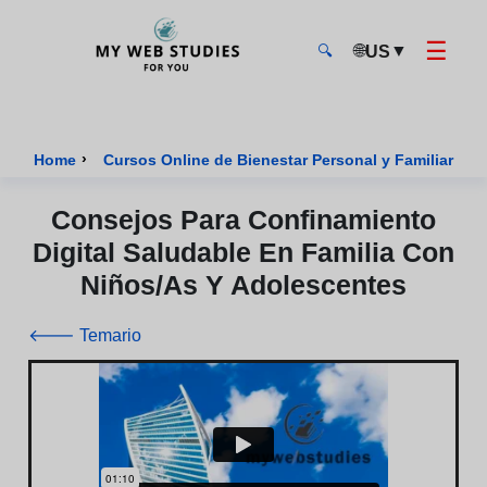
☰
🌐
▼
US
🔍
MyWebStudies - Página de inicio
›
Home
Cursos Online de Bienestar Personal y Familiar Cer
Consejos Para Confinamiento
Digital Saludable En Familia Con
Niños/as Y Adolescentes
🡐 Temario