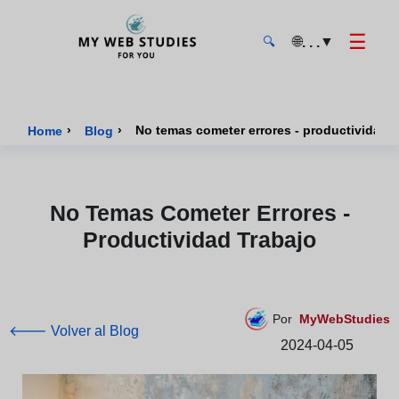
☰
🌐
▼
. . .
🔍
MyWebStudies - Página de inicio
›
›
No temas cometer errores - productividad t
Home
Blog
No Temas Cometer Errores -
Productividad Trabajo
Por
MyWebStudies
🡐 Volver al Blog
2024-04-05