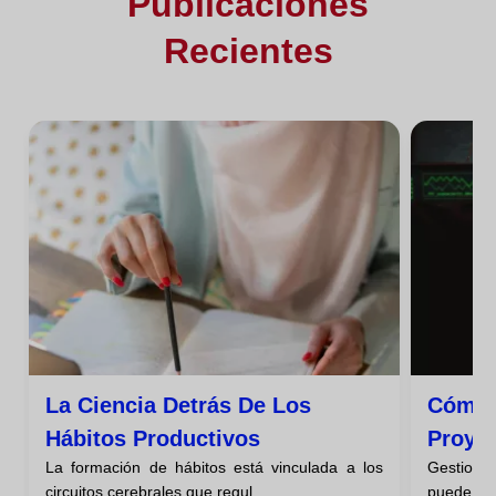
Publicaciones
Recientes
La Ciencia Detrás De Los
Cómo 
Hábitos Productivos
Proye
La formación de hábitos está vinculada a los
Gestiona
circuitos cerebrales que regul...
puede par