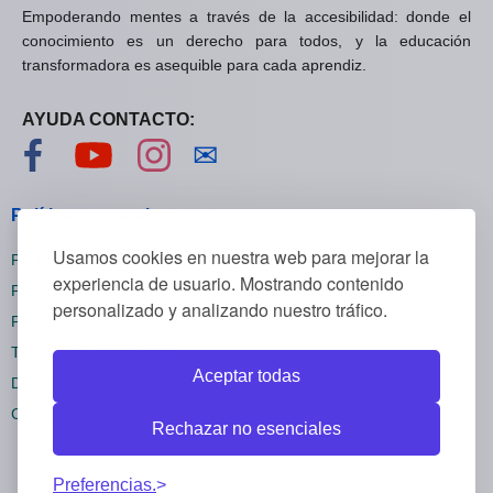
Empoderando mentes a través de la accesibilidad: donde el
conocimiento es un derecho para todos, y la educación
transformadora es asequible para cada aprendiz.
AYUDA CONTACTO:
Visítanos en Facebook
Visítanos en YouTube
Visítanos en Instagram
Contáctanos
✉
Políticas generales
Usamos cookies en nuestra web para mejorar la
Políticas de privacidad
experiencia de usuario. Mostrando contenido
Políticas de cookies
personalizado y analizando nuestro tráfico.
Políticas de reembolsos
Términos y condiciones
Aceptar todas
Darse de baja
Configuración cookies
Rechazar no esenciales
Preferencias.