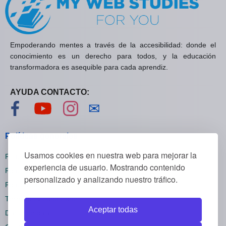
Empoderando mentes a través de la accesibilidad: donde el
conocimiento es un derecho para todos, y la educación
transformadora es asequible para cada aprendiz.
AYUDA CONTACTO:
Visítanos en Facebook
Visítanos en YouTube
Visítanos en Instagram
Contáctanos
✉
Políticas generales
Usamos cookies en nuestra web para mejorar la
Políticas de privacidad
experiencia de usuario. Mostrando contenido
Políticas de cookies
personalizado y analizando nuestro tráfico.
Políticas de reembolsos
Términos y condiciones
Aceptar todas
Darse de baja