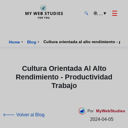
☰
🌐
▼
. . .
🔍
MyWebStudies - Página de inicio
›
›
Cultura orientada al alto rendimiento - pro
Home
Blog
Cultura Orientada Al Alto
Rendimiento - Productividad
Trabajo
Por
MyWebStudies
🡐 Volver al Blog
2024-04-05