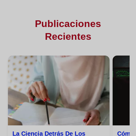
Publicaciones
Recientes
La Ciencia Detrás De Los
Cómo 