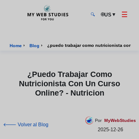
☰
🌐
▼
US
🔍
MyWebStudies - Página de inicio
›
›
¿puedo trabajar como nutricionista con un 
Home
Blog
¿puedo Trabajar Como
Nutricionista Con Un Curso
Online? - Nutricion
Por
MyWebStudies
🡐 Volver al Blog
2025-12-26