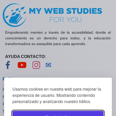
Empoderando mentes a través de la accesibilidad: donde el
conocimiento es un derecho para todos, y la educación
transformadora es asequible para cada aprendiz.
AYUDA CONTACTO:
Visítanos en Facebook
Visítanos en YouTube
Visítanos en Instagram
Contáctanos
✉
Políticas generales
Usamos cookies en nuestra web para mejorar la
Políticas de privacidad
experiencia de usuario. Mostrando contenido
Políticas de cookies
personalizado y analizando nuestro tráfico.
Políticas de reembolsos
Términos y condiciones