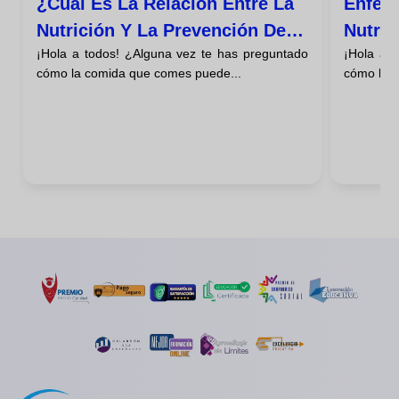
¿cuál Es La Relación Entre La
Enfer
Nutrición Y La Prevención De
Nutric
¡Hola a todos! ¿Alguna vez te has preguntado
¡Hola a 
La Osteoporosis En La Tercera
cómo la comida que comes puede...
cómo lo q
Edad?