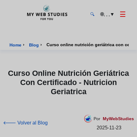
☰
🌐
▼
. . .
🔍
MyWebStudies - Página de inicio
›
›
Curso online nutrición geriátrica con certifi
Home
Blog
Curso Online Nutrición Geriátrica
Con Certificado - Nutricion
Geriatrica
Por
MyWebStudies
🡐 Volver al Blog
2025-11-23