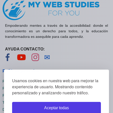
Empoderando mentes a través de la accesibilidad: donde el
conocimiento es un derecho para todos, y la educación
transformadora es asequible para cada aprendiz.
AYUDA CONTACTO:
Visítanos en Facebook
Visítanos en YouTube
Visítanos en Instagram
Contáctanos
✉
Políticas generales
Usamos cookies en nuestra web para mejorar la
Políticas de privacidad
experiencia de usuario. Mostrando contenido
Políticas de cookies
personalizado y analizando nuestro tráfico.
Políticas de reembolsos
Términos y condiciones
Aceptar todas
Darse de baja