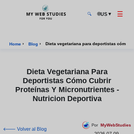
☰
🌐
▼
US
🔍
MyWebStudies - Página de inicio
›
›
Dieta vegetariana para deportistas cómo cub
Home
Blog
Dieta Vegetariana Para
Deportistas Cómo Cubrir
Proteínas Y Micronutrientes -
Nutricion Deportiva
Por
MyWebStudies
🡐 Volver al Blog
2026-07-09