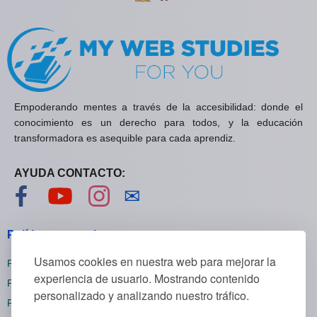
Empoderando mentes a través de la accesibilidad: donde el
conocimiento es un derecho para todos, y la educación
transformadora es asequible para cada aprendiz.
AYUDA CONTACTO:
Visítanos en Facebook
Visítanos en YouTube
Visítanos en Instagram
Contáctanos
✉
Políticas generales
Usamos cookies en nuestra web para mejorar la
Políticas de privacidad
experiencia de usuario. Mostrando contenido
Políticas de cookies
personalizado y analizando nuestro tráfico.
Políticas de reembolsos