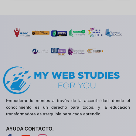
Empoderando mentes a través de la accesibilidad: donde el
conocimiento es un derecho para todos, y la educación
transformadora es asequible para cada aprendiz.
AYUDA CONTACTO:
Visítanos en Facebook
Visítanos en YouTube
Visítanos en Instagram