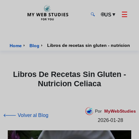
☰
🌐
▼
US
🔍
MyWebStudies - Página de inicio
›
›
Libros de recetas sin gluten - nutricion cel
Home
Blog
Libros De Recetas Sin Gluten -
Nutricion Celiaca
Por
MyWebStudies
🡐 Volver al Blog
2026-01-28