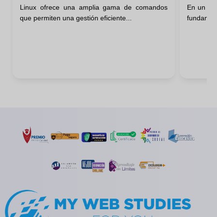
Linux ofrece una amplia gama de comandos
En un sis
Linux
que permiten una gestión eficiente...
fundamenta