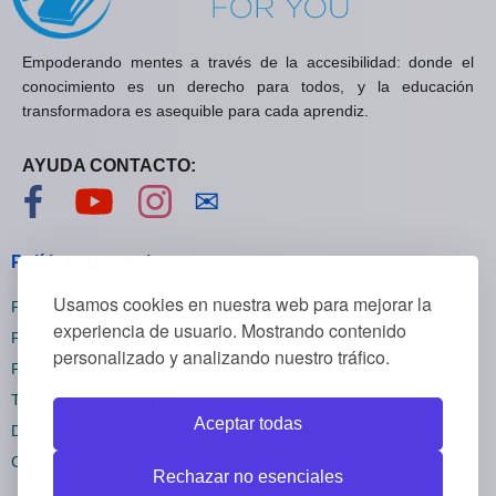
Empoderando mentes a través de la accesibilidad: donde el
conocimiento es un derecho para todos, y la educación
transformadora es asequible para cada aprendiz.
AYUDA CONTACTO:
Visítanos en Facebook
Visítanos en YouTube
Visítanos en Instagram
Contáctanos
✉
Políticas generales
Usamos cookies en nuestra web para mejorar la
Políticas de privacidad
experiencia de usuario. Mostrando contenido
Políticas de cookies
personalizado y analizando nuestro tráfico.
Políticas de reembolsos
Términos y condiciones
Aceptar todas
Darse de baja
Configuración cookies
Rechazar no esenciales