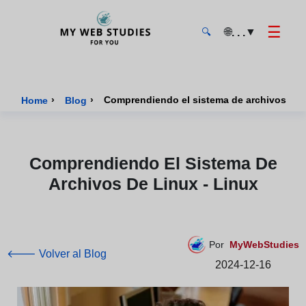
☰
🌐
▼
. . .
🔍
MyWebStudies - Página de inicio
›
›
Comprendiendo el sistema de archivos de li
Home
Blog
Comprendiendo El Sistema De
Archivos De Linux - Linux
Por
MyWebStudies
🡐 Volver al Blog
2024-12-16