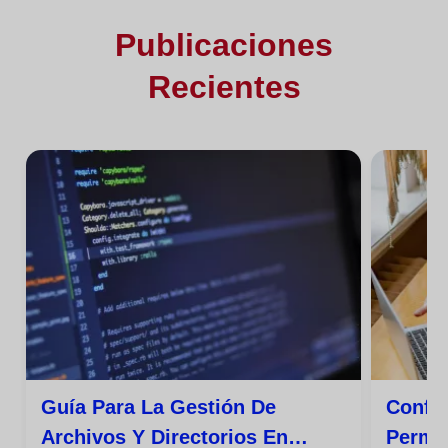
Publicaciones
Recientes
Guía Para La Gestión De
Config
Archivos Y Directorios En
Permi