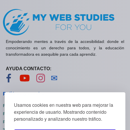
Empoderando mentes a través de la accesibilidad: donde el
conocimiento es un derecho para todos, y la educación
transformadora es asequible para cada aprendiz.
AYUDA CONTACTO:
Visítanos en Facebook
Visítanos en YouTube
Visítanos en Instagram
Contáctanos
✉
Políticas generales
Usamos cookies en nuestra web para mejorar la
Políticas de privacidad
experiencia de usuario. Mostrando contenido
Políticas de cookies
personalizado y analizando nuestro tráfico.
Políticas de reembolsos