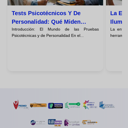
Tests Psicotécnicos Y De
La Ent
Personalidad: Qué Miden
Ilumin
Introducción: El Mundo de las Pruebas
La entre
Realmente
No Ve
Psicotécnicas y de Personalidad En el...
herramien