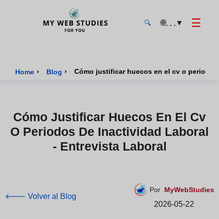
☰
🌐
▼
. . .
🔍
MyWebStudies - Página de inicio
›
›
Cómo justificar huecos en el cv o periodos d
Home
Blog
Cómo Justificar Huecos En El Cv
O Periodos De Inactividad Laboral
- Entrevista Laboral
Por
MyWebStudies
🡐 Volver al Blog
2026-05-22