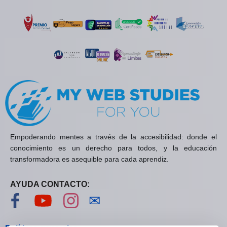
Empoderando mentes a través de la accesibilidad: donde el
conocimiento es un derecho para todos, y la educación
transformadora es asequible para cada aprendiz.
AYUDA CONTACTO:
Visítanos en Facebook
Visítanos en YouTube
Visítanos en Instagram
Contáctanos
✉