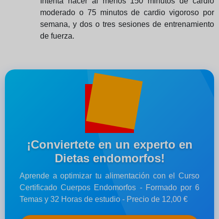
Intenta hacer al menos 150 minutos de cardio
moderado o 75 minutos de cardio vigoroso por
semana, y dos o tres sesiones de entrenamiento
de fuerza.
¡Conviertete en un experto en
Dietas endomorfos!
Aprende a optimizar tu alimentación con el Curso
Certificado Cuerpos Endomorfos - Formado por 6
Temas y 32 Horas de estudio - Precio de 12,00 €