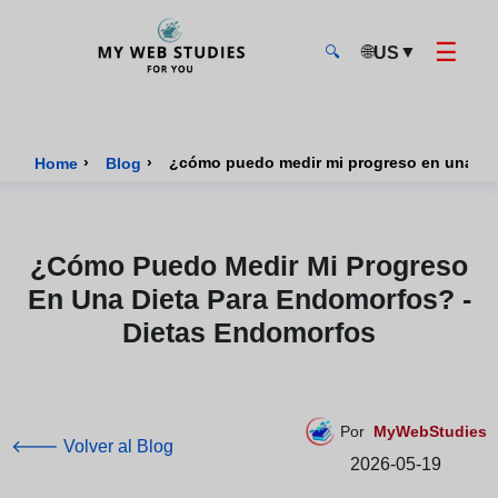
☰
🌐
▼
US
🔍
MyWebStudies - Página de inicio
›
›
¿cómo puedo medir mi progreso en una die
Home
Blog
¿cómo Puedo Medir Mi Progreso
En Una Dieta Para Endomorfos? -
Dietas Endomorfos
Por
MyWebStudies
🡐 Volver al Blog
2026-05-19