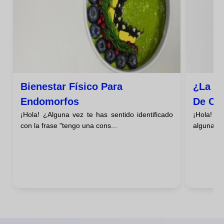
Bienestar Físico Para
¿la Ge
Endomorfos
De Cu
¡Hola! ¿Alguna vez te has sentido identificado
¡Hola! ¿
con la frase "tengo una cons...
algunas p