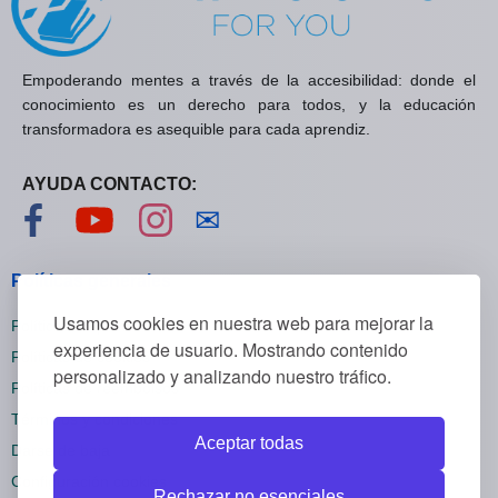
Empoderando mentes a través de la accesibilidad: donde el
conocimiento es un derecho para todos, y la educación
transformadora es asequible para cada aprendiz.
AYUDA CONTACTO:
Visítanos en Facebook
Visítanos en YouTube
Visítanos en Instagram
Contáctanos
✉
Políticas generales
Usamos cookies en nuestra web para mejorar la
Políticas de privacidad
experiencia de usuario. Mostrando contenido
Políticas de cookies
personalizado y analizando nuestro tráfico.
Políticas de reembolsos
Términos y condiciones
Aceptar todas
Darse de baja
Configuración cookies
Rechazar no esenciales