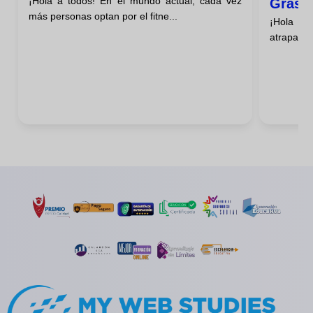
¡Hola a todos! En el mundo actual, cada vez
Grasa
más personas optan por el fitne...
¡Hola a 
Ejerci
atrapado 