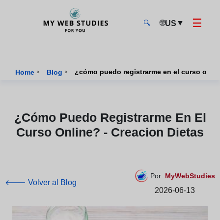
☰
🌐
▼
US
🔍
MyWebStudies - Página de inicio
›
›
¿cómo puedo registrarme en el curso online
Home
Blog
¿cómo Puedo Registrarme En El
Curso Online? - Creacion Dietas
Por
MyWebStudies
🡐 Volver al Blog
2026-06-13