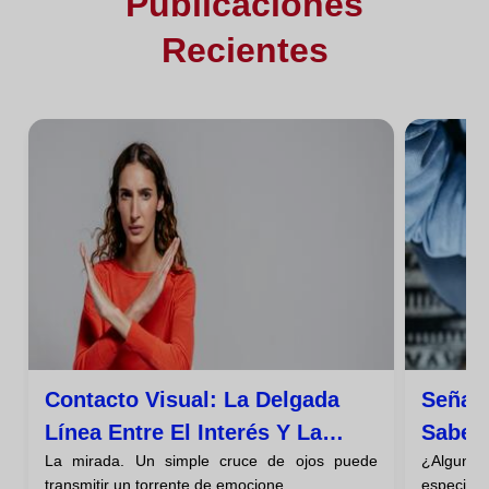
Publicaciones
Recientes
Contacto Visual: La Delgada
Señal
Línea Entre El Interés Y La
Saber 
La mirada. Un simple cruce de ojos puede
¿Alguna 
Intimidación
Por S
transmitir un torrente de emocione...
especial s