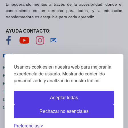
Empoderando mentes a través de la accesibilidad: donde el
conocimiento es un derecho para todos, y la educación
transformadora es asequible para cada aprendiz.
AYUDA CONTACTO:
Visítanos en Facebook
Visítanos en YouTube
Visítanos en Instagram
Contáctanos
✉
Políticas generales
Usamos cookies en nuestra web para mejorar la
Políticas de privacidad
experiencia de usuario. Mostrando contenido
Políticas de cookies
personalizado y analizando nuestro tráfico.
Políticas de reembolsos
Términos y condiciones
Aceptar todas
Darse de baja
Configuración cookies
Rechazar no esenciales
Preferencias.