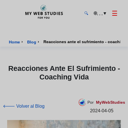
☰
🌐
▼
. . .
🔍
MyWebStudies - Página de inicio
›
›
Reacciones ante el sufrimiento - coaching 
Home
Blog
Reacciones Ante El Sufrimiento -
Coaching Vida
Por
MyWebStudies
🡐 Volver al Blog
2024-04-05