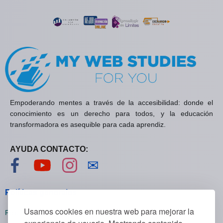
Empoderando mentes a través de la accesibilidad: donde el
conocimiento es un derecho para todos, y la educación
transformadora es asequible para cada aprendiz.
AYUDA CONTACTO:
Visítanos en Facebook
Visítanos en YouTube
Visítanos en Instagram
Contáctanos
✉
Políticas generales
Usamos cookies en nuestra web para mejorar la
Políticas de privacidad