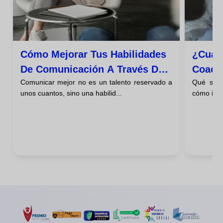
Cómo Mejorar Tus Habilidades
¿cuán
De Comunicación A Través Del
Coach
Comunicar mejor no es un talento reservado a
Qué sign
Coaching
Fases
unos cuantos, sino una habilid...
cómo impa