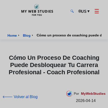
☰
🌐
▼
US
🔍
MyWebStudies - Página de inicio
›
›
Cómo un proceso de coaching puede desblo
Home
Blog
Cómo Un Proceso De Coaching
Puede Desbloquear Tu Carrera
Profesional - Coach Profesional
Por
MyWebStudies
🡐 Volver al Blog
2026-04-14