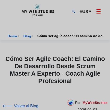
☰
🌐
▼
US
🔍
MyWebStudies - Página de inicio
›
›
Cómo ser agile coach: el camino de desarro
Home
Blog
Cómo Ser Agile Coach: El Camino
De Desarrollo Desde Scrum
Master A Experto - Coach Agile
Profesional
Por
MyWebStudies
🡐 Volver al Blog
2026-01-03