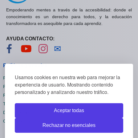
Empoderando mentes a través de la accesibilidad: donde el
conocimiento es un derecho para todos, y la educación
transformadora es asequible para cada aprendiz.
AYUDA CONTACTO:
Visítanos en Facebook
Visítanos en YouTube
Visítanos en Instagram
Contáctanos
✉
Políticas generales
Usamos cookies en nuestra web para mejorar la
Políticas de privacidad
experiencia de usuario. Mostrando contenido
Políticas de cookies
personalizado y analizando nuestro tráfico.
Políticas de reembolsos
Términos y condiciones
Aceptar todas
Darse de baja
Configuración cookies
Rechazar no esenciales