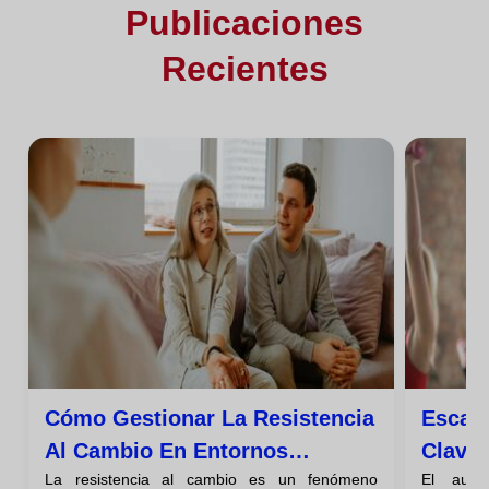
Publicaciones
Recientes
Cómo Gestionar La Resistencia
Escala
Al Cambio En Entornos
Clave 
La resistencia al cambio es un fenómeno
El auge
Tradicionales
De Sc