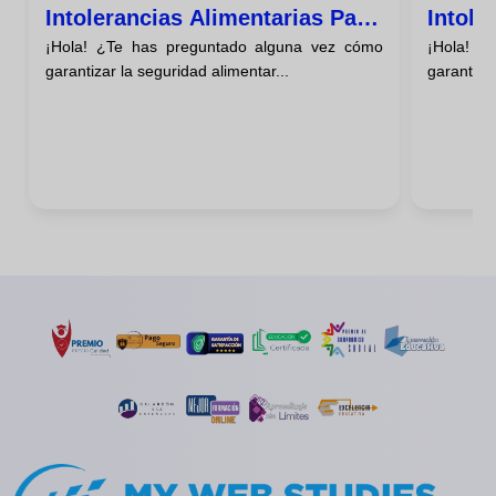
Intolerancias Alimentarias Para
Intole
¡Hola! ¿Te has preguntado alguna vez cómo
¡Hola! ¿
Residencias
Coleg
garantizar la seguridad alimentar...
garantizar