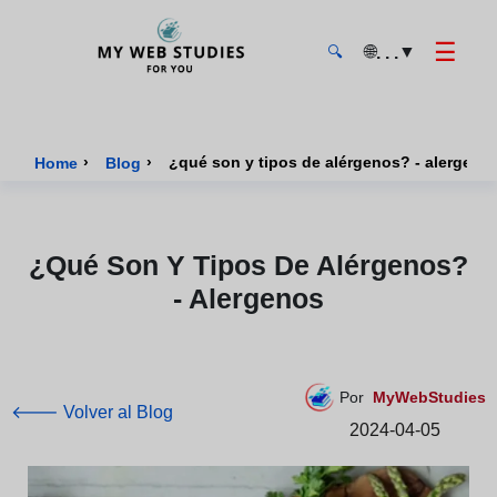
☰
🌐
▼
. . .
🔍
MyWebStudies - Página de inicio
›
›
¿qué son y tipos de alérgenos? - alergeno
Home
Blog
¿qué Son Y Tipos De Alérgenos?
- Alergenos
Por
MyWebStudies
🡐 Volver al Blog
2024-04-05