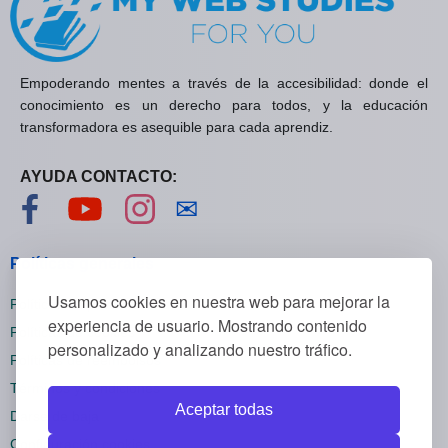
Empoderando mentes a través de la accesibilidad: donde el
conocimiento es un derecho para todos, y la educación
transformadora es asequible para cada aprendiz.
AYUDA CONTACTO:
Visítanos en Facebook
Visítanos en YouTube
Visítanos en Instagram
Contáctanos
✉
Políticas generales
Usamos cookies en nuestra web para mejorar la
Políticas de privacidad
experiencia de usuario. Mostrando contenido
Políticas de cookies
personalizado y analizando nuestro tráfico.
Políticas de reembolsos
Términos y condiciones
Aceptar todas
Darse de baja
Configuración cookies