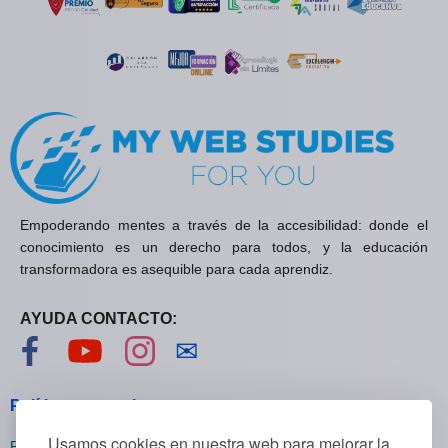
Empoderando mentes a través de la accesibilidad: donde el
conocimiento es un derecho para todos, y la educación
transformadora es asequible para cada aprendiz.
AYUDA CONTACTO:
Visítanos en Facebook
Visítanos en YouTube
Visítanos en Instagram
Contáctanos
✉
Políticas generales
Usamos cookies en nuestra web para mejorar la
Políticas de privacidad