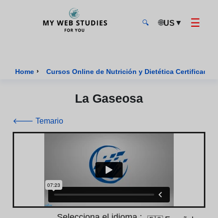
☰
🌐
▼
US
🔍
MyWebStudies - Página de inicio
›
Home
Cursos Online de Nutrición y Dietética Certificados
La Gaseosa
🡐 Temario
Selecciona el idioma :