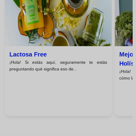
Lactosa Free
Mejor
¡Hola! Si estás aquí, seguramente te estás
Holís
preguntando qué significa eso de...
¡Hola! ¿
Princ
cómo la 