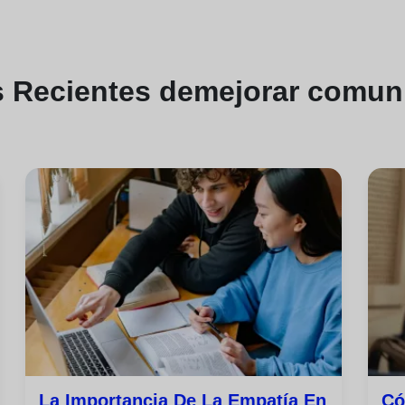
s
Recientes de
mejorar comuni
La Importancia De La Empatía En
Có