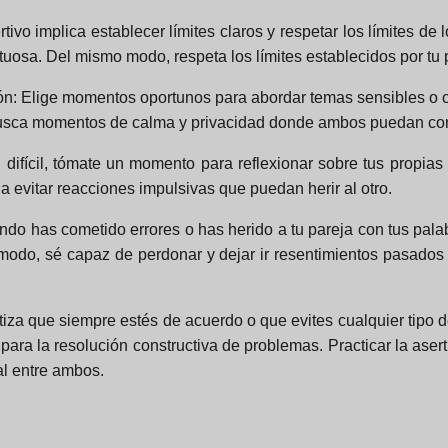
tivo implica establecer límites claros y respetar los límites de
osa. Del mismo modo, respeta los límites establecidos por tu p
ón:
Elige momentos oportunos para abordar temas sensibles o co
Busca momentos de calma y privacidad donde ambos puedan conc
 difícil, tómate un momento para reflexionar sobre tus propia
 evitar reacciones impulsivas que puedan herir al otro.
o has cometido errores o has herido a tu pareja con tus palab
odo, sé capaz de perdonar y dejar ir resentimientos pasados 
za que siempre estés de acuerdo o que evites cualquier tipo de
ara la resolución constructiva de problemas. Practicar la ase
al entre ambos.