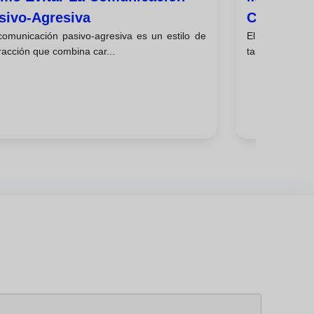
sivo-Agresiva
Construct
comunicación pasivo-agresiva es un estilo de
El manejo de c
racción que combina car...
tanto en el ámb