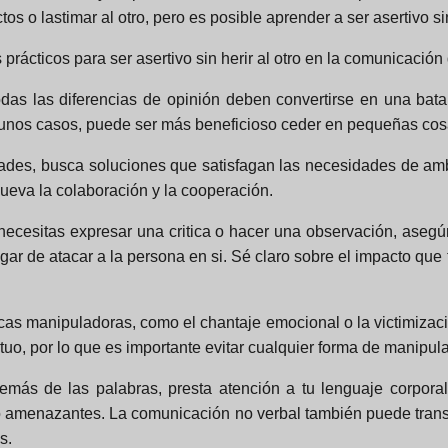
tos o lastimar al otro, pero es posible aprender a ser asertivo s
prácticos para ser asertivo sin herir al otro en la comunicación
das las diferencias de opinión deben convertirse en una batal
gunos casos, puede ser más beneficioso ceder en pequeñas cosa
dades, busca soluciones que satisfagan las necesidades de amb
eva la colaboración y la cooperación.
necesitas expresar una critica o hacer una observación, asegú
gar de atacar a la persona en si. Sé claro sobre el impacto que
ticas manipuladoras, como el chantaje emocional o la victimizac
tuo, por lo que es importante evitar cualquier forma de manipul
emás de las palabras, presta atención a tu lenguaje corpora
 o amenazantes. La comunicación no verbal también puede trans
s.