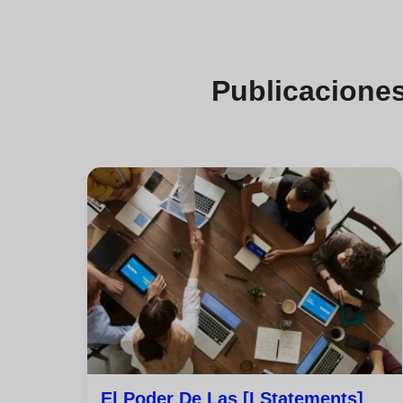
Publicacione
El Poder De Las [i Statements]