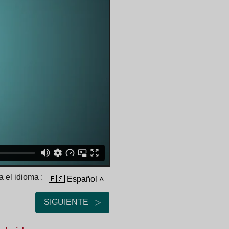
 el idioma :
🇪🇸 Español
˄
SIGUIENTE ▷