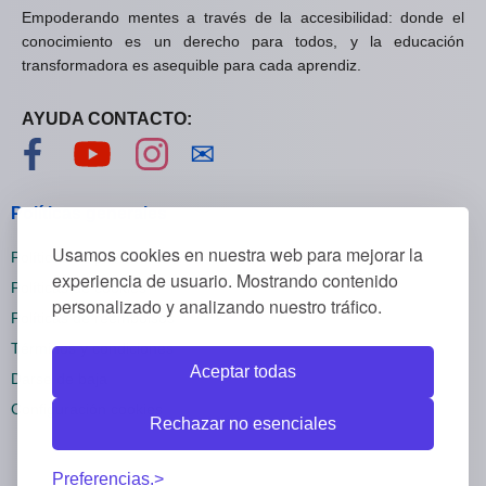
Empoderando mentes a través de la accesibilidad: donde el
conocimiento es un derecho para todos, y la educación
transformadora es asequible para cada aprendiz.
AYUDA CONTACTO:
Visítanos en Facebook
Visítanos en YouTube
Visítanos en Instagram
Contáctanos
✉
Políticas generales
Usamos cookies en nuestra web para mejorar la
Políticas de privacidad
experiencia de usuario. Mostrando contenido
Políticas de cookies
personalizado y analizando nuestro tráfico.
Políticas de reembolsos
Términos y condiciones
Aceptar todas
Darse de baja
Configuración cookies
Rechazar no esenciales
Preferencias.