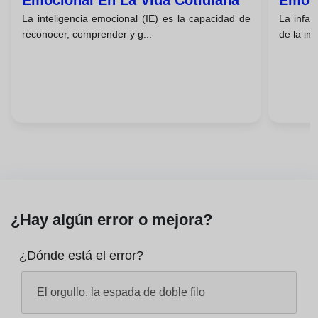
Emocional En La Vida Cotidiana
Emoci
La inteligencia emocional (IE) es la capacidad de
La infan
reconocer, comprender y g...
de la int
¿Hay algún error o mejora?
¿Dónde está el error?