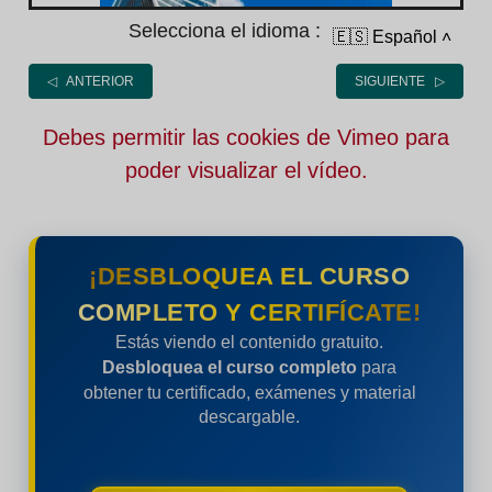
Selecciona el idioma :
🇪🇸 Español
˄
◁ ANTERIOR
SIGUIENTE ▷
Debes permitir las cookies de Vimeo para
poder visualizar el vídeo.
¡DESBLOQUEA EL CURSO
COMPLETO Y CERTIFÍCATE!
Estás viendo el contenido gratuito.
Desbloquea el curso completo
para
obtener tu certificado, exámenes y material
descargable.