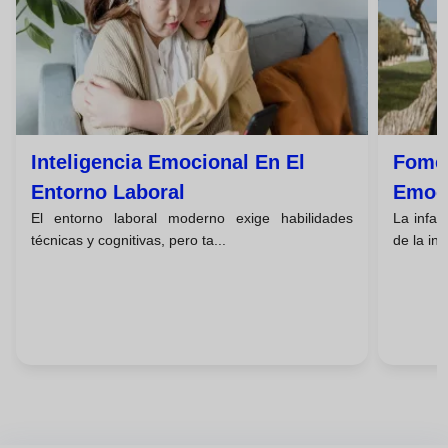
Inteligencia Emocional En El
Fomen
Entorno Laboral
Emoci
El entorno laboral moderno exige habilidades
La infan
técnicas y cognitivas, pero ta...
de la int