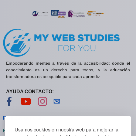
Empoderando mentes a través de la accesibilidad: donde el
conocimiento es un derecho para todos, y la educación
transformadora es asequible para cada aprendiz.
AYUDA CONTACTO:
Visítanos en Facebook
Visítanos en YouTube
Visítanos en Instagram
Contáctanos
✉
Políticas generales
Usamos cookies en nuestra web para mejorar la
Políticas de privacidad