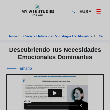
☰
🌐
▼
US
🔍
MyWebStudies - Página de inicio
›
›
Home
Cursos Online de Psicología Certificados
Curso 
Descubriendo Tus Necesidades
Emocionales Dominantes
🡐 Temario