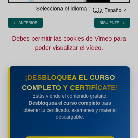
Selecciona el idioma :
🇪🇸 Español
˄
◁ ANTERIOR
SIGUIENTE ▷
Debes permitir las cookies de Vimeo para
poder visualizar el vídeo.
¡DESBLOQUEA EL CURSO
COMPLETO Y CERTIFÍCATE!
Estás viendo el contenido gratuito.
Desbloquea el curso completo
para
obtener tu certificado, exámenes y material
descargable.