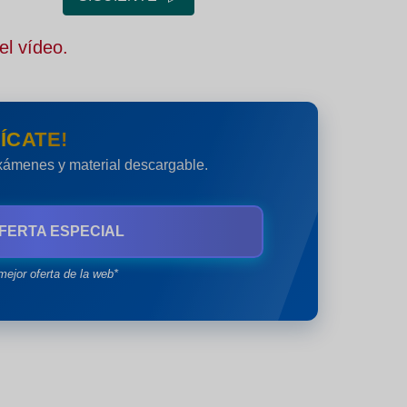
el vídeo.
ÍCATE!
exámenes y material descargable.
FERTA ESPECIAL
mejor oferta de la web*