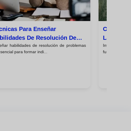
cnicas Para Enseñar
Cómo Invo
bilidades De Resolución De
La Toma D
eñar habilidades de resolución de problemas
Involucrar a l
oblemas
sencial para formar indi...
fundamental pa