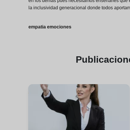
en los demás pues necesitamos enseñarles que el
la inclusividad generacional donde todos aportam
empatia emociones
Publicacio