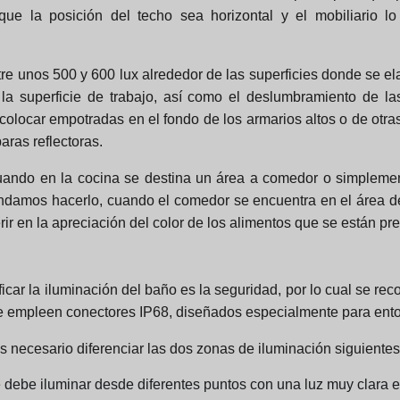
ue la posición del techo sea horizontal y el mobiliario l
re unos 500 y 600 lux alrededor de las superficies donde se e
 la superficie de trabajo, así como el deslumbramiento de l
colocar empotradas en el fondo de los armarios altos o de otr
ras reflectoras.
ando en la cocina se destina un área a comedor o simplemen
amos hacerlo, cuando el comedor se encuentra en el área de l
erir en la apreciación del color de los alimentos que se están p
car la iluminación del baño es la seguridad, por lo cual se re
y se empleen conectores IP68, diseñados especialmente para en
 necesario diferenciar las dos zonas de iluminación siguientes
debe iluminar desde diferentes puntos con una luz muy clara e i