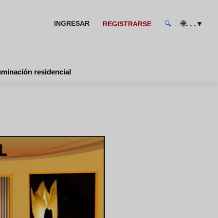
🌐
▼
INGRESAR
. . .
REGISTRARSE
🔍
uminación residencial
l