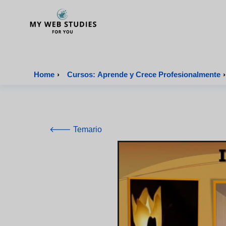
MyWebStudies - Página de inicio
Home
›
Cursos: Aprende y Crece Profesionalmente
›
🡐 Temario