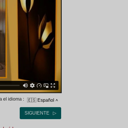
 el idioma :
🇪🇸 Español
˄
SIGUIENTE ▷