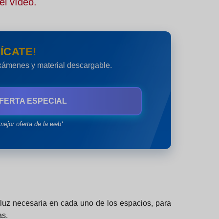
el vídeo.
ÍCATE!
exámenes y material descargable.
FERTA ESPECIAL
mejor oferta de la web*
e luz necesaria en cada uno de los espacios, para
as.