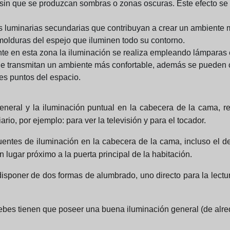
z sin que se produzcan sombras o zonas oscuras. Este efecto se
luminarias secundarias que contribuyan a crear un ambiente má
s molduras del espejo que iluminen todo su contorno.
e en esta zona la iluminación se realiza empleando lámparas e
ue transmitan un ambiente más confortable, además se pueden c
tes puntos del espacio.
neral y la iluminación puntual en la cabecera de la cama, req
io, por ejemplo: para ver la televisión y para el tocador.
uentes de iluminación en la cabecera de la cama, incluso el de
 lugar próximo a la puerta principal de la habitación.
isponer de dos formas de alumbrado, uno directo para la lectu
ebes tienen que poseer una buena iluminación general (de alred