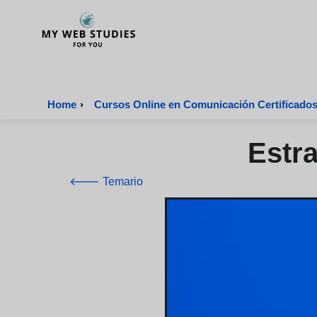
MyWebStudies - Página de inicio
Home
›
Cursos Online en Comunicación Certificado
Estra
🡐 Temario