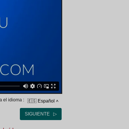
 el idioma :
🇪🇸 Español
˄
SIGUIENTE ▷