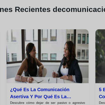
ones
Recientes de
comunicacio
¿qué Es La Comunicación
5 
Asertiva Y Por Qué Es La
Co
Descubre cómo dejar de ser pasivo o agresivo
Des
Habilidad Clave Que
Tr