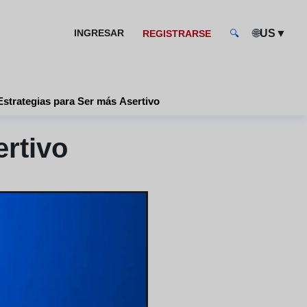
🌐
▼
INGRESAR
US
REGISTRARSE
🔍
Estrategias para Ser más Asertivo
ertivo