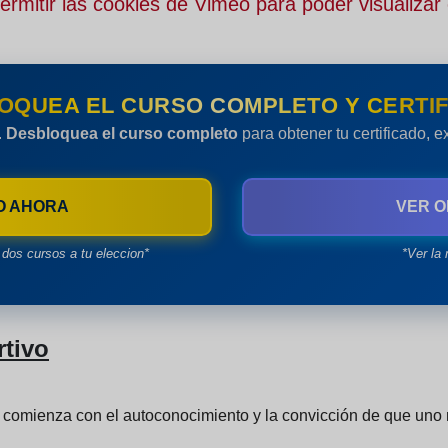
rmitir las cookies de Vimeo para poder visualizar 
OQUEA EL CURSO COMPLETO Y CERTIF
.
Desbloquea el curso completo
para obtener tu certificado, 
O AHORA
VER O
dos cursos a tu eleccion*
*Ver la 
rtivo
 comienza con el autoconocimiento y la convicción de que uno m