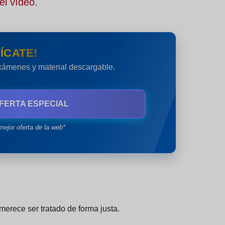
el vídeo.
ÍCATE!
exámenes y material descargable.
FERTA ESPECIAL
mejor oferta de la web*
erece ser tratado de forma justa.