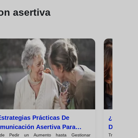
n asertiva
Estrategias Prácticas De
¿conflict
municación Asertiva Para
Definitiv
de Pedir un Aumento hasta Gestionar
Transforma las
iunfar En El Trabajo
Desacuer