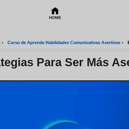
HOME
s
›
Curso de Aprende Habilidades Comunicativas Asertivas
›
tegias Para Ser Más As