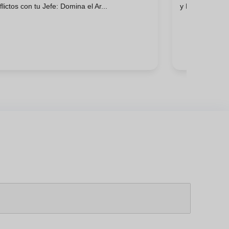
lictos con tu Jefe: Domina el Ar...
y Fortalece tus
Asertiva