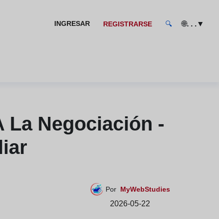
🌐
▼
INGRESAR
. . .
REGISTRARSE
🔍
A La Negociación -
iar
Por
MyWebStudies
2026-05-22