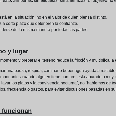
trato. Sin burlas, sin etiquetas, sin amenazas. El objetivo no e
stá en la situación, no en el valor de quien piensa distinto.
s a corto plazo que deterioren la confianza.
derse de la misma manera por todas las partes.
po y lugar
momento y preparar el terreno reduce la fricción y multiplica la
ar una pausa; respirar, caminar o beber agua ayuda a restablec
importantes cuando alguien tiene hambre, está apurado o muy
 lavar los platos y la convivencia nocturna”, no “hablemos de to
os, frecuencia o gastos, para evitar discusiones basadas en su
 funcionan