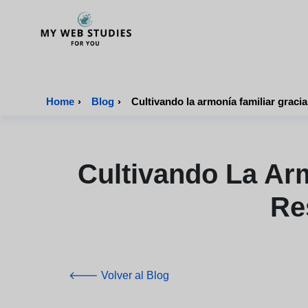
MyWebStudies - Página de inicio
Home
›
Blog
›
Cultivando la armonía familiar gracia
Cultivando La Arm
Re
🡐 Volver al Blog