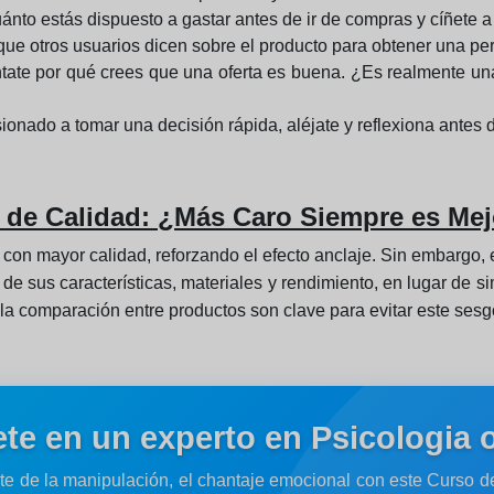
ánto estás dispuesto a gastar antes de ir de compras y cíñete 
que otros usuarios dicen sobre el producto para obtener una per
ate por qué crees que una oferta es buena. ¿Es realmente una
sionado a tomar una decisión rápida, aléjate y reflexiona antes 
n de Calidad: ¿Más Caro Siempre es Me
 con mayor calidad, reforzando el efecto anclaje. Sin embargo, e
n de sus características, materiales y rendimiento, en lugar de 
 la comparación entre productos son clave para evitar este sesg
ete en un experto en Psicologia 
te de la manipulación, el chantaje emocional con este Curso 