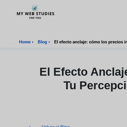
MyWebStudies - Página de inicio
Home
›
Blog
›
El efecto anclaje: cómo los precios 
El Efecto Ancla
Tu Percepci