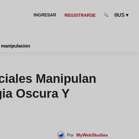
🌐
▼
INGRESAR
US
REGISTRARSE
🔍
y manipulacion
ciales Manipulan
gia Oscura Y
Por
MyWebStudies