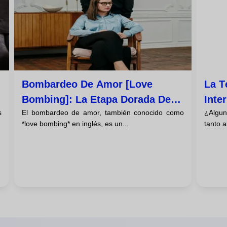
Bombardeo De Amor [love
La T
Bombing]: La Etapa Dorada De
Inte
s
El bombardeo de amor, también conocido como
¿Algun
La Manipulación Emocional
Deja
*love bombing* en inglés, es un...
tanto a