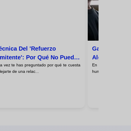
écnica Del 'refuerzo
Gaslighting: 
rmitente': Por Qué No Puedes
Alguien Está
a vez te has preguntado por qué te cuesta
En el intrincado l
r Esa Relación Tóxica
Percepción D
lejarte de una relac...
humanas, a veces no